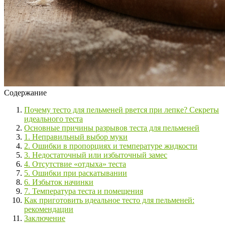
Содержание
Почему тесто для пельменей рвется при лепке? Секреты
идеального теста
Основные причины разрывов теста для пельменей
1. Неправильный выбор муки
2. Ошибки в пропорциях и температуре жидкости
3. Недостаточный или избыточный замес
4. Отсутствие «отдыха» теста
5. Ошибки при раскатывании
6. Избыток начинки
7. Температура теста и помещения
Как приготовить идеальное тесто для пельменей:
рекомендации
Заключение