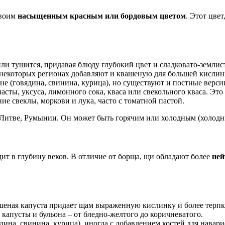
своим
насыщенным красным или бордовым цветом
. Этот цве
 или тушится, придавая блюду глубокий цвет и сладковато-землис
в некоторых регионах добавляют и квашеную для большей кислин
е (говядина, свинина, курица), но существуют и постные верси
асты, уксуса, лимонного сока, кваса или свекольного кваса. Эт
е свеклы, моркови и лука, часто с томатной пастой.
, Литве, Румынии. Он может быть горячим или холодным (холодн
одит в глубину веков. В отличие от борща, щи обладают более
ней
вашеная капуста придает щам выраженную кислинку и более терпк
 капусты и бульона – от бледно-желтого до коричневатого.
ядина, свинина, курица), иногда с добавлением костей для нава