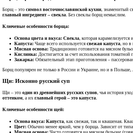
Борщ – это
символ восточнославянской кухни
, знаменитый 
главный ингредиент – свекла
. Без свеклы борщ немыслим.
Ключевые особенности борща:
Основа цвета и вкуса:
Свекла
, которая карамелизуется
Капуста:
Чаще всего используется
свежая капуста
, но 
Мясная основа:
Традиционно готовится на мясном бульон
Кислинка:
Достигается за счет использования томатной п
Зажарка:
Обязательный этап приготовления – пассеровани
Борщ популярен не только в России и Украине, но и в Польше
Щи: Исконно русский суп
Щи – это
один из древнейших русских супов
, чья история ух
оттенком
, а их
главный герой – это капуста
.
Ключевые особенности щей:
Основа вкуса:
Капуста
, как свежая, так и квашеная. К
Цвет:
Обычно менее яркий, чем у борща. Зависит от типа
Мясная основа:
Часто готовятся на мясном бульоне (гов