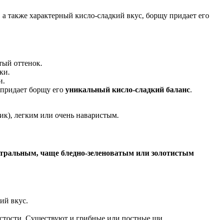
т, а также характерный кисло-сладкий вкус, борщу придает его
тый оттенок.
ки.
и.
о придает борщу его
уникальный кисло-сладкий баланс
.
ик), легким или очень наваристым.
тральным, чаще бледно-зеленоватым или золотистым
ий вкус.
ристости. Существуют и грибные или постные щи.