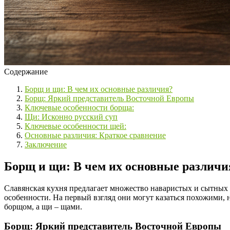
Содержание
Борщ и щи: В чем их основные различия?
Борщ: Яркий представитель Восточной Европы
Ключевые особенности борща:
Щи: Исконно русский суп
Ключевые особенности щей:
Основные различия: Краткое сравнение
Заключение
Борщ и щи: В чем их основные различи
Славянская кухня предлагает множество наваристых и сытных 
особенности. На первый взгляд они могут казаться похожими, 
борщом, а щи – щами.
Борщ: Яркий представитель Восточной Европы