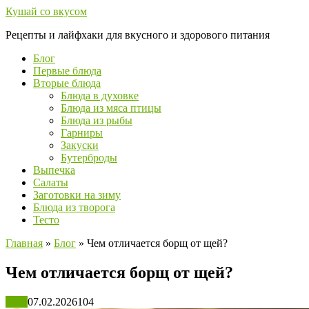
Перейти
Кушай со вкусом
к
Рецепты и лайфхаки для вкусного и здорового питания
контенту
Блог
Первые блюда
Вторые блюда
Блюда в духовке
Блюда из мяса птицы
Блюда из рыбы
Гарниры
Закуски
Бутерброды
Выпечка
Салаты
Заготовки на зиму
Блюда из творога
Тесто
Главная
»
Блог
»
Чем отличается борщ от щей?
Чем отличается борщ от щей?
Блог
07.02.2026
104