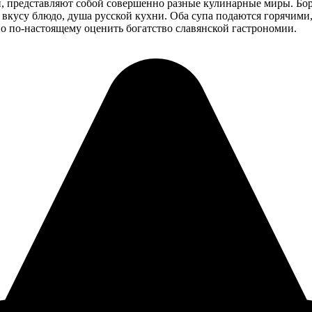
й, представляют собой совершенно разные кулинарные миры. Борщ
о вкусу блюдо, душа русской кухни. Оба супа подаются горячими,
о по-настоящему оценить богатство славянской гастрономии.