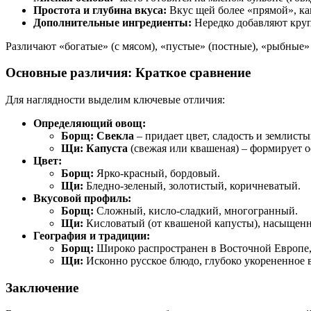
Простота и глубина вкуса:
Вкус щей более «прямой», ка
Дополнительные ингредиенты:
Нередко добавляют круп
Различают «богатые» (с мясом), «пустые» (постные), «рыбные»
Основные различия: Краткое сравнение
Для наглядности выделим ключевые отличия:
Определяющий овощ:
Борщ:
Свекла
– придает цвет, сладость и землисты
Щи:
Капуста
(свежая или квашеная) – формирует о
Цвет:
Борщ:
Ярко-красный, бордовый.
Щи:
Бледно-зеленый, золотистый, коричневатый.
Вкусовой профиль:
Борщ:
Сложный, кисло-сладкий, многогранный.
Щи:
Кисловатый (от квашеной капусты), насыщенн
География и традиции:
Борщ:
Широко распространен в Восточной Европе,
Щи:
Исконно русское блюдо, глубоко укорененное 
Заключение