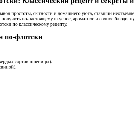
тски: Классический рецепт и секреты и
мвол простоты, сытности и домашнего уюта, ставший неотъемлем
 получить по-настоящему вкусное, ароматное и сочное блюдо, ну
тски по классическому рецепту.
н по-флотски
твердых сортов пшеницы).
свиной).