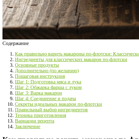
Содержание
Как правильно варить макароны по-флотски: Классически
Ингредиенты для классических макарон по-флотски
Основные продукты
Дополнительно (по желанию)
Пошаговая инструкция
Шаг 1: Подготовка мяса и лука
Шаг 2: Обжарка фарша с луком
Шаг 3: Варка макарон
Шаг 4: Соединение и подача
Секреты идеальных макарон по-флотски
Правильный выбор ингредиентов
Техника приготовления
Вариации рецепта
Заключение