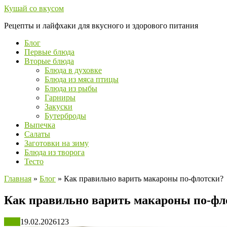
Перейти
Кушай со вкусом
к
Рецепты и лайфхаки для вкусного и здорового питания
контенту
Блог
Первые блюда
Вторые блюда
Блюда в духовке
Блюда из мяса птицы
Блюда из рыбы
Гарниры
Закуски
Бутерброды
Выпечка
Салаты
Заготовки на зиму
Блюда из творога
Тесто
Главная
»
Блог
»
Как правильно варить макароны по-флотски?
Как правильно варить макароны по-фл
Блог
19.02.2026
123