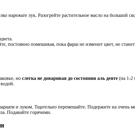
елко нарежьте лук. Разогрейте растительное масло на большой ск
цвета.
те, постоянно помешивая, пока фарш не изменит цвет, не станет
аковке, но
слегка не доваривая до состояния аль денте
(на 1-2
 водой.
аршем и луком. Тщательно перемешайте. Подержите на очень м
ла. Подавайте горячими.
ки