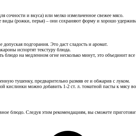
ля сочности и вкуса) или мелко измельченное свежее мясо.
ие виды (рожки, перья) – они сохраняют форму и хорошо удержи
е допуская подгорания. Это даст сладость и аромат.
акароны испортят текстуру блюда.
ть блюдо на медленном огне несколько минут, это объединит все
венную тушенку, предварительно размяв ее и обжарив с луком.
ой кислинки можно добавить 1-2 ст. л. томатной пасты к мясу в
вное блюдо. Следуя этим рекомендациям, вы сможете приготовит