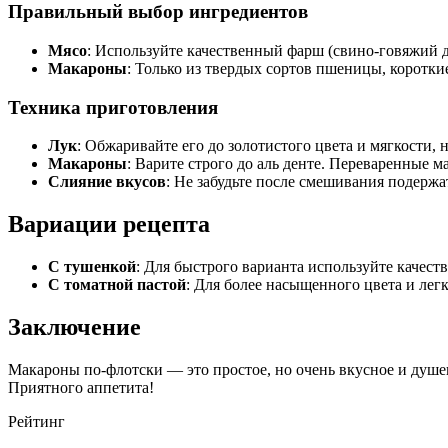
Правильный выбор ингредиентов
Мясо
: Используйте качественный фарш (свино-говяжий д
Макароны
: Только из твердых сортов пшеницы, коротк
Техника приготовления
Лук
: Обжаривайте его до золотистого цвета и мягкости, н
Макароны
: Варите строго до аль денте. Переваренные м
Слияние вкусов
: Не забудьте после смешивания подержа
Вариации рецепта
С тушенкой
: Для быстрого варианта используйте качест
С томатной пастой
: Для более насыщенного цвета и легк
Заключение
Макароны по-флотски — это простое, но очень вкусное и душе
Приятного аппетита!
Рейтинг