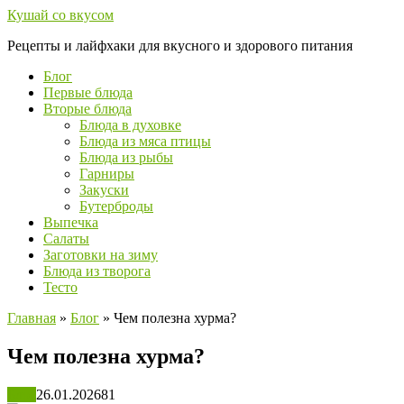
Перейти
Кушай со вкусом
к
Рецепты и лайфхаки для вкусного и здорового питания
контенту
Блог
Первые блюда
Вторые блюда
Блюда в духовке
Блюда из мяса птицы
Блюда из рыбы
Гарниры
Закуски
Бутерброды
Выпечка
Салаты
Заготовки на зиму
Блюда из творога
Тесто
Главная
»
Блог
»
Чем полезна хурма?
Чем полезна хурма?
Блог
26.01.2026
81