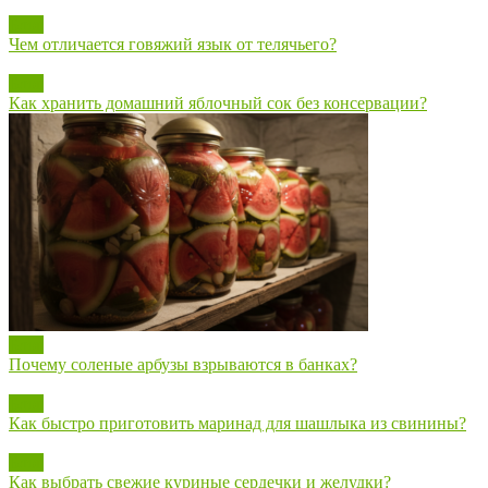
Блог
Чем отличается говяжий язык от телячьего?
Блог
Как хранить домашний яблочный сок без консервации?
Блог
Почему соленые арбузы взрываются в банках?
Блог
Как быстро приготовить маринад для шашлыка из свинины?
Блог
Как выбрать свежие куриные сердечки и желудки?