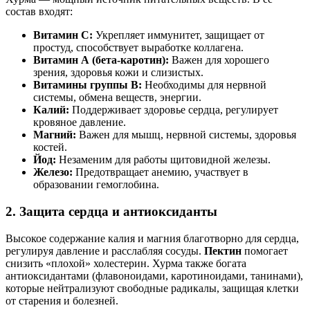
состав входят:
Витамин С:
Укрепляет иммунитет, защищает от
простуд, способствует выработке коллагена.
Витамин А (бета-каротин):
Важен для хорошего
зрения, здоровья кожи и слизистых.
Витамины группы В:
Необходимы для нервной
системы, обмена веществ, энергии.
Калий:
Поддерживает здоровье сердца, регулирует
кровяное давление.
Магний:
Важен для мышц, нервной системы, здоровья
костей.
Йод:
Незаменим для работы щитовидной железы.
Железо:
Предотвращает анемию, участвует в
образовании гемоглобина.
2. Защита сердца и антиоксиданты
Высокое содержание калия и магния благотворно для сердца,
регулируя давление и расслабляя сосуды.
Пектин
помогает
снизить «плохой» холестерин. Хурма также богата
антиоксидантами (флавоноидами, каротиноидами, танинами),
которые нейтрализуют свободные радикалы, защищая клетки
от старения и болезней.