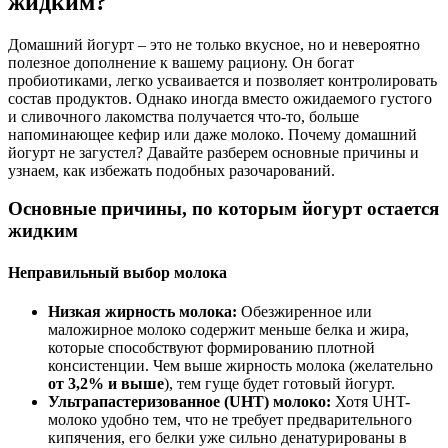
жидким?
Домашний йогурт – это не только вкусное, но и невероятно
полезное дополнение к вашему рациону. Он богат
пробиотиками, легко усваивается и позволяет контролировать
состав продуктов. Однако иногда вместо ожидаемого густого
и сливочного лакомства получается что-то, больше
напоминающее кефир или даже молоко. Почему домашний
йогурт не загустел? Давайте разберем основные причины и
узнаем, как избежать подобных разочарований.
Основные причины, по которым йогурт остается
жидким
Неправильный выбор молока
Низкая жирность молока:
Обезжиренное или
маложирное молоко содержит меньше белка и жира,
которые способствуют формированию плотной
консистенции. Чем выше жирность молока (желательно
от 3,2% и выше
), тем гуще будет готовый йогурт.
Ультрапастеризованное (UHT) молоко:
Хотя UHT-
молоко удобно тем, что не требует предварительного
кипячения, его белки уже сильно денатурированы в