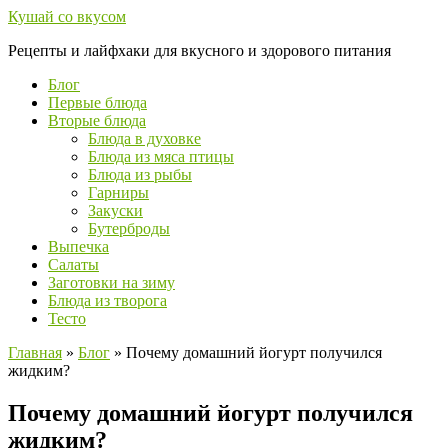
Перейти
Кушай со вкусом
к
Рецепты и лайфхаки для вкусного и здорового питания
контенту
Блог
Первые блюда
Вторые блюда
Блюда в духовке
Блюда из мяса птицы
Блюда из рыбы
Гарниры
Закуски
Бутерброды
Выпечка
Салаты
Заготовки на зиму
Блюда из творога
Тесто
Главная
»
Блог
»
Почему домашний йогурт получился
жидким?
Почему домашний йогурт получился
жидким?