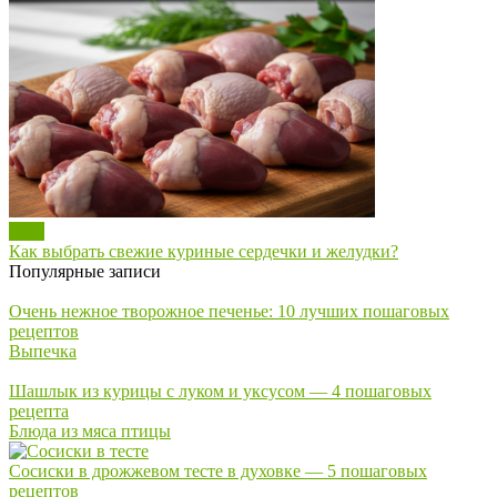
Блог
Как выбрать свежие куриные сердечки и желудки?
Популярные записи
Очень нежное творожное печенье: 10 лучших пошаговых
рецептов
Выпечка
Шашлык из курицы с луком и уксусом — 4 пошаговых
рецепта
Блюда из мяса птицы
Сосиски в дрожжевом тесте в духовке — 5 пошаговых
рецептов