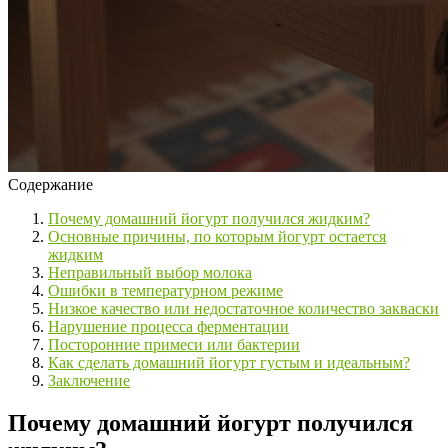
Содержание
Почему домашний йогурт получился жидким?
Основные причины, по которым йогурт остается
жидким
Неправильный выбор молока
Ошибки в температурном режиме
Низкое качество или недостаточное количество закваски
Нарушение процесса ферментации
Посторонние примеси или бактерии
Как сделать домашний йогурт густым и идеальным?
Заключение
Почему домашний йогурт получился