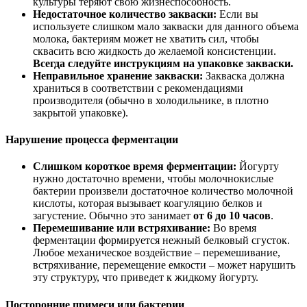
культуры теряют свою жизнеспособность.
Недостаточное количество закваски:
Если вы
используете слишком мало закваски для данного объема
молока, бактериям может не хватить сил, чтобы
сквасить всю жидкость до желаемой консистенции.
Всегда следуйте инструкциям на упаковке закваски.
Неправильное хранение закваски:
Закваска должна
храниться в соответствии с рекомендациями
производителя (обычно в холодильнике, в плотно
закрытой упаковке).
Нарушение процесса ферментации
Слишком короткое время ферментации:
Йогурту
нужно достаточно времени, чтобы молочнокислые
бактерии произвели достаточное количество молочной
кислоты, которая вызывает коагуляцию белков и
загустение. Обычно это занимает
от 6 до 10 часов
.
Перемешивание или встряхивание:
Во время
ферментации формируется нежный белковый сгусток.
Любое механическое воздействие – перемешивание,
встряхивание, перемещение емкости – может нарушить
эту структуру, что приведет к жидкому йогурту.
Посторонние примеси или бактерии