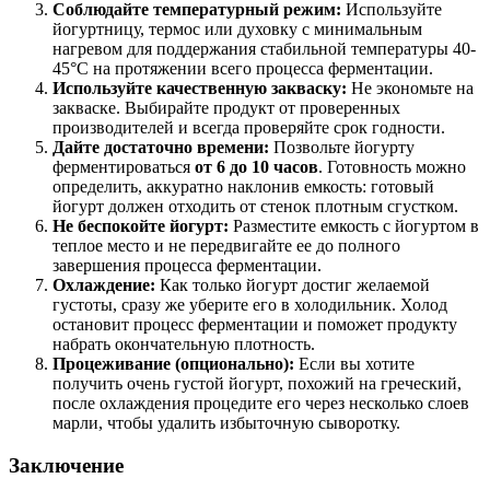
Соблюдайте температурный режим:
Используйте
йогуртницу, термос или духовку с минимальным
нагревом для поддержания стабильной температуры 40-
45°C на протяжении всего процесса ферментации.
Используйте качественную закваску:
Не экономьте на
закваске. Выбирайте продукт от проверенных
производителей и всегда проверяйте срок годности.
Дайте достаточно времени:
Позвольте йогурту
ферментироваться
от 6 до 10 часов
. Готовность можно
определить, аккуратно наклонив емкость: готовый
йогурт должен отходить от стенок плотным сгустком.
Не беспокойте йогурт:
Разместите емкость с йогуртом в
теплое место и не передвигайте ее до полного
завершения процесса ферментации.
Охлаждение:
Как только йогурт достиг желаемой
густоты, сразу же уберите его в холодильник. Холод
остановит процесс ферментации и поможет продукту
набрать окончательную плотность.
Процеживание (опционально):
Если вы хотите
получить очень густой йогурт, похожий на греческий,
после охлаждения процедите его через несколько слоев
марли, чтобы удалить избыточную сыворотку.
Заключение