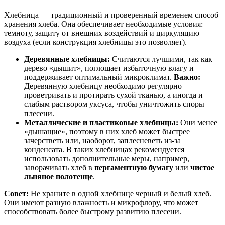
Хлебница — традиционный и проверенный временем способ
хранения хлеба. Она обеспечивает необходимые условия:
темноту, защиту от внешних воздействий и циркуляцию
воздуха (если конструкция хлебницы это позволяет).
Деревянные хлебницы:
Считаются лучшими, так как
дерево «дышит», поглощает избыточную влагу и
поддерживает оптимальный микроклимат.
Важно:
Деревянную хлебницу необходимо регулярно
проветривать и протирать сухой тканью, а иногда и
слабым раствором уксуса, чтобы уничтожить споры
плесени.
Металлические и пластиковые хлебницы:
Они менее
«дышащие», поэтому в них хлеб может быстрее
зачерстветь или, наоборот, заплесневеть из-за
конденсата. В таких хлебницах рекомендуется
использовать дополнительные меры, например,
заворачивать хлеб в
пергаментную бумагу
или
чистое
льняное полотенце
.
Совет:
Не храните в одной хлебнице черный и белый хлеб.
Они имеют разную влажность и микрофлору, что может
способствовать более быстрому развитию плесени.