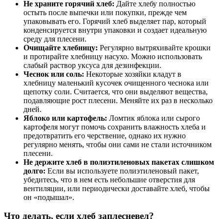
Не храните горячий хлеб:
Дайте хлебу полностью
остыть после выпечки или покупки, прежде чем
упаковывать его. Горячий хлеб выделяет пар, который
конденсируется внутри упаковки и создает идеальную
среду для плесени.
Очищайте хлебницу:
Регулярно вытряхивайте крошки
и протирайте хлебницу насухо. Можно использовать
слабый раствор уксуса для дезинфекции.
Чеснок или соль:
Некоторые хозяйки кладут в
хлебницу маленький кусочек очищенного чеснока или
щепотку соли. Считается, что они выделяют вещества,
подавляющие рост плесени. Меняйте их раз в несколько
дней.
Яблоко или картофель:
Ломтик яблока или сырого
картофеля могут помочь сохранить влажность хлеба и
предотвратить его черствение, однако их нужно
регулярно менять, чтобы они сами не стали источником
плесени.
Не держите хлеб в полиэтиленовых пакетах слишком
долго:
Если вы используете полиэтиленовый пакет,
убедитесь, что в нем есть небольшие отверстия для
вентиляции, или периодически доставайте хлеб, чтобы
он «подышал».
Что делать, если хлеб заплесневел?