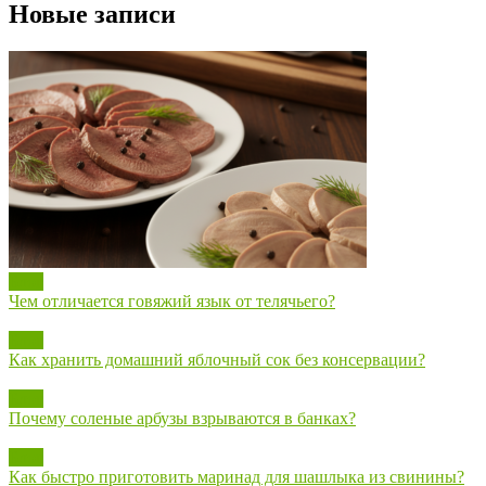
Новые записи
Блог
Чем отличается говяжий язык от телячьего?
Блог
Как хранить домашний яблочный сок без консервации?
Блог
Почему соленые арбузы взрываются в банках?
Блог
Как быстро приготовить маринад для шашлыка из свинины?