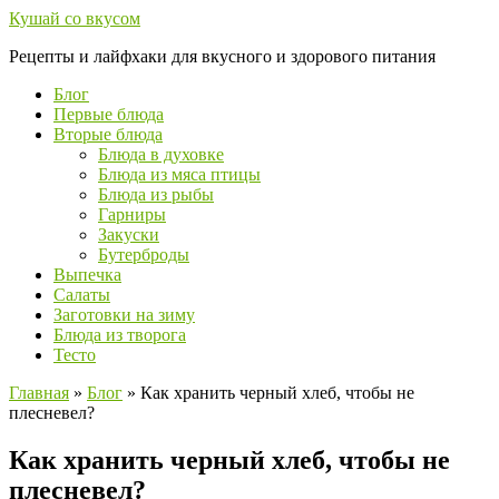
Перейти
Кушай со вкусом
к
Рецепты и лайфхаки для вкусного и здорового питания
контенту
Блог
Первые блюда
Вторые блюда
Блюда в духовке
Блюда из мяса птицы
Блюда из рыбы
Гарниры
Закуски
Бутерброды
Выпечка
Салаты
Заготовки на зиму
Блюда из творога
Тесто
Главная
»
Блог
»
Как хранить черный хлеб, чтобы не
плесневел?
Как хранить черный хлеб, чтобы не
плесневел?