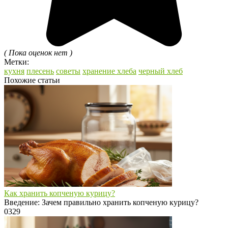
( Пока оценок нет )
Метки:
кухня
плесень
советы
хранение хлеба
черный хлеб
Похожие статьи
Как хранить копченую курицу?
Введение: Зачем правильно хранить копченую курицу?
0
329