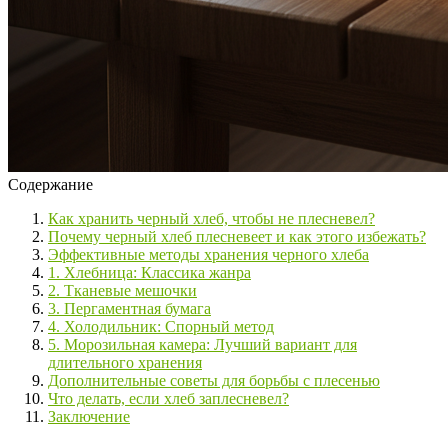
Содержание
Как хранить черный хлеб, чтобы не плесневел?
Почему черный хлеб плесневеет и как этого избежать?
Эффективные методы хранения черного хлеба
1. Хлебница: Классика жанра
2. Тканевые мешочки
3. Пергаментная бумага
4. Холодильник: Спорный метод
5. Морозильная камера: Лучший вариант для
длительного хранения
Дополнительные советы для борьбы с плесенью
Что делать, если хлеб заплесневел?
Заключение