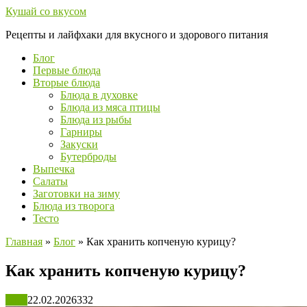
Перейти
Кушай со вкусом
к
Рецепты и лайфхаки для вкусного и здорового питания
контенту
Блог
Первые блюда
Вторые блюда
Блюда в духовке
Блюда из мяса птицы
Блюда из рыбы
Гарниры
Закуски
Бутерброды
Выпечка
Салаты
Заготовки на зиму
Блюда из творога
Тесто
Главная
»
Блог
»
Как хранить копченую курицу?
Как хранить копченую курицу?
Блог
22.02.2026
332