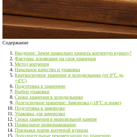
Содержание
Введение: Зачем правильно хранить копченую курицу?
Факторы, влияющие на срок хранения
Метод копчения
Начальное качество и упаковка
Краткосрочное хранение в холодильнике (от 0°C до
+4°C)
Подготовка к хранению
Выбор упаковки
Сроки хранения в холодильнике
Долгосрочное хранение: Заморозка (-18°C и ниже)
Подготовка к заморозке
Упаковка для заморозки
Сроки хранения в морозильной камере
Правильное размораживание
Признаки порчи копченой курицы
Дополнительные рекомендации по хранению