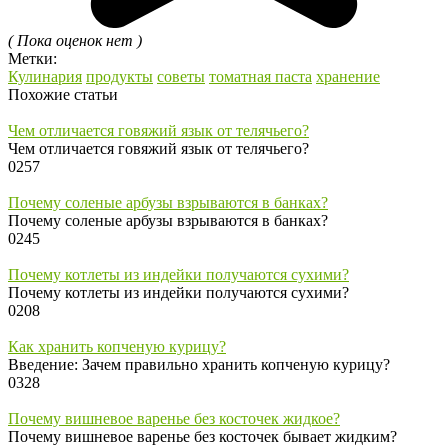
( Пока оценок нет )
Метки:
Кулинария
продукты
советы
томатная паста
хранение
Похожие статьи
Чем отличается говяжий язык от телячьего?
Чем отличается говяжий язык от телячьего?
0
257
Почему соленые арбузы взрываются в банках?
Почему соленые арбузы взрываются в банках?
0
245
Почему котлеты из индейки получаются сухими?
Почему котлеты из индейки получаются сухими?
0
208
Как хранить копченую курицу?
Введение: Зачем правильно хранить копченую курицу?
0
328
Почему вишневое варенье без косточек жидкое?
Почему вишневое варенье без косточек бывает жидким?