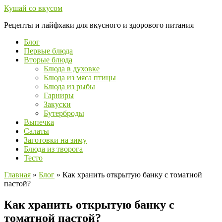
Перейти
Кушай со вкусом
к
Рецепты и лайфхаки для вкусного и здорового питания
контенту
Блог
Первые блюда
Вторые блюда
Блюда в духовке
Блюда из мяса птицы
Блюда из рыбы
Гарниры
Закуски
Бутерброды
Выпечка
Салаты
Заготовки на зиму
Блюда из творога
Тесто
Главная
»
Блог
»
Как хранить открытую банку с томатной
пастой?
Как хранить открытую банку с
томатной пастой?