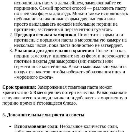
использовать пасту в дальнейшем, замораживайте ее
порционно. Самый простой способ — разложить пасту
по ячейкам формы для льда. Можно также использовать
небольшие силиконовые формы для выпечки или
просто выкладывать ложкой небольшие порции на
противень, застеленный пергаментной бумагой.
Предварительная заморозка:
Поместите формы или
противень с порциями пасты в морозильную камеру на
несколько часов, пока паста полностью не затвердеет.
Упаковка для длительного хранения:
После того как
порции замерзнут, извлеките их из форм и переложите в
плотные пакеты для заморозки (зип-пакеты) или
герметичные контейнеры. Важно максимально удалить
воздух из пакетов, чтобы избежать образования инея и
«морозного ожога».
Срок хранения:
Замороженная томатная паста может
храниться до 6-8 месяцев без потери качества. Размораживать
ее лучше всего в холодильнике или добавлять замороженную
порцию прямо в готовящееся блюдо.
3. Дополнительные хитрости и советы
Использование соли:
Небольшое количество соли,
добавленное к поверхности пасты в холодильнике (до