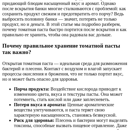
придающий блюдам насыщенный вкус и аромат. Однако
после вскрытия банки многие сталкиваются с проблемой: как
сохранить продукт свежим и предотвратить его порчу? Ведь
выбросить половину банки — значит, потерять не только
продукт, но и деньги. В этой статье мы подробно разберем,
почему томатная паста быстро портится после вскрытия и как
правильно ее хранить, чтобы она радовала вас дольше.
Почему правильное хранение томатной пасты
так важно?
Открытая томатная паста — идеальная среда для размножения
бактерий и плесени. Контакт с воздухом и влагой запускает
процессы окисления и брожения, что не только портит вкус,
но и может быть опасно для здоровья.
Порча продукта:
Воздействие кислорода приводит к
изменению цвета, вкуса и текстуры пасты. Она может
потемнеть, стать кислой или даже заплесневеть.
Потеря вкуса и аромата:
Ценные ароматические
вещества улетучиваются, и паста теряет свою
характерную насыщенность, становясь безвкусной.
Риск для здоровья:
Плесень и бактерии могут выделять
токсины, способные вызвать пищевое отравление. Даже