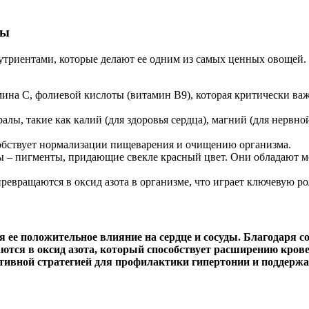
лы
триентами, которые делают ее одним из самых ценных овощей.
на С, фолиевой кислоты (витамин B9), которая критически важн
ы, такие как калий (для здоровья сердца), магний (для нервной
бствует нормализации пищеварения и очищению организма.
ы – пигменты, придающие свекле красный цвет. Они обладают
ревращаются в оксид азота в организме, что играет ключевую р
 ее положительное влияние на сердце и сосуды. Благодаря с
ются в оксид азота, который способствует расширению крове
тивной стратегией для профилактики гипертонии и поддержа