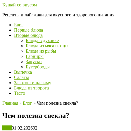
Перейти
Кушай со вкусом
к
Рецепты и лайфхаки для вкусного и здорового питания
контенту
Блог
Первые блюда
Вторые блюда
Блюда в духовке
Блюда из мяса птицы
Блюда из рыбы
Гарниры
Закуски
Бутерброды
Выпечка
Салаты
Заготовки на зиму
Блюда из творога
Тесто
Главная
»
Блог
»
Чем полезна свекла?
Чем полезна свекла?
Блог
01.02.2026
92