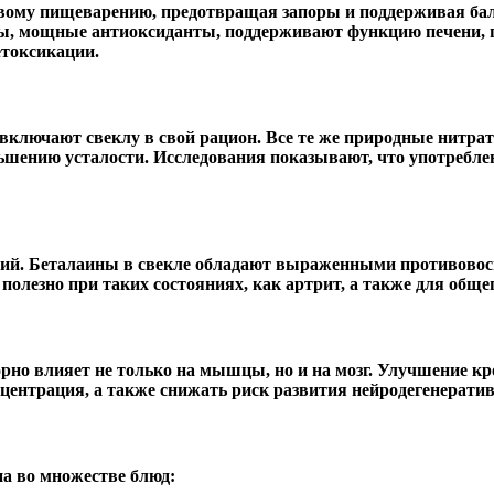
ровому пищеварению, предотвращая запоры и поддерживая ба
ы
, мощные антиоксиданты, поддерживают функцию печени, п
етоксикации.
 включают свеклу в свой рацион. Все те же природные нитр
шению усталости. Исследования показывают, что употреблен
ний. Беталаины в свекле обладают выраженными противовос
полезно при таких состояниях, как артрит, а также для общ
но влияет не только на мышцы, но и на мозг. Улучшение кр
ентрация, а также снижать риск развития нейродегенератив
а во множестве блюд: