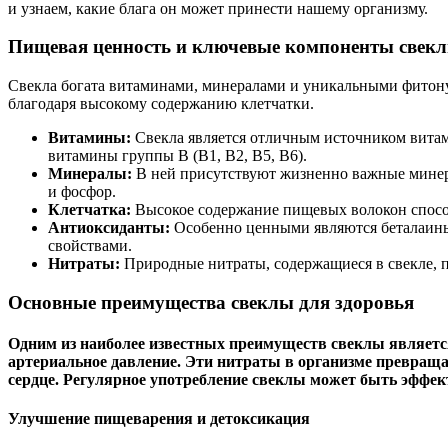
и узнаем, какие блага он может принести нашему организму.
Пищевая ценность и ключевые компоненты свек
Свекла богата витаминами, минералами и уникальными фитону
благодаря высокому содержанию клетчатки.
Витамины:
Свекла является отличным источником витами
витамины группы В (B1, B2, B5, B6).
Минералы:
В ней присутствуют жизненно важные минерал
и фосфор.
Клетчатка:
Высокое содержание пищевых волокон спосо
Антиоксиданты:
Особенно ценными являются беталаин
свойствами.
Нитраты:
Природные нитраты, содержащиеся в свекле, п
Основные преимущества свеклы для здоровья
Одним из наиболее известных преимуществ свеклы является
артериальное давление. Эти нитраты в организме превраща
сердце. Регулярное употребление свеклы может быть эффек
Улучшение пищеварения и детоксикация