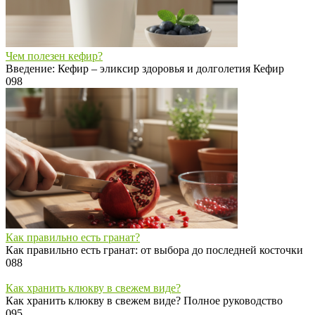
Чем полезен кефир?
Введение: Кефир – эликсир здоровья и долголетия Кефир
0
98
Как правильно есть гранат?
Как правильно есть гранат: от выбора до последней косточки
0
88
Как хранить клюкву в свежем виде?
Как хранить клюкву в свежем виде? Полное руководство
0
95