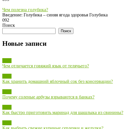
Чем полезна голубика?
Введение: Голубика – синяя ягода здоровья Голубика
0
92
Поиск
Поиск
Новые записи
Блог
Чем отличается говяжий язык от телячьего?
Блог
Как хранить домашний яблочный сок без консервации?
Блог
Почему соленые арбузы взрываются в банках?
Блог
Как быстро приготовить маринад для шашлыка из свинины?
Блог
Как выбрать свежие куриные сердечки и желудки?