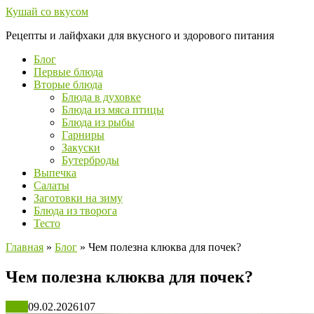
Перейти
Кушай со вкусом
к
Рецепты и лайфхаки для вкусного и здорового питания
контенту
Блог
Первые блюда
Вторые блюда
Блюда в духовке
Блюда из мяса птицы
Блюда из рыбы
Гарниры
Закуски
Бутерброды
Выпечка
Салаты
Заготовки на зиму
Блюда из творога
Тесто
Главная
»
Блог
»
Чем полезна клюква для почек?
Чем полезна клюква для почек?
Блог
09.02.2026
107