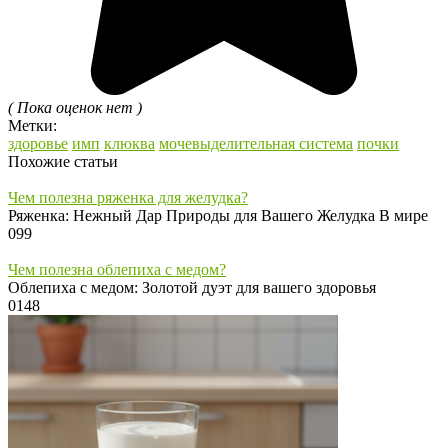
( Пока оценок нет )
Метки:
здоровье
имп
клюква
мочевыделительная система
почки
Похожие статьи
Чем полезна ряженка для желудка?
Ряженка: Нежный Дар Природы для Вашего Желудка В мире
0
99
Чем полезна облепиха с медом?
Облепиха с медом: Золотой дуэт для вашего здоровья
0
148