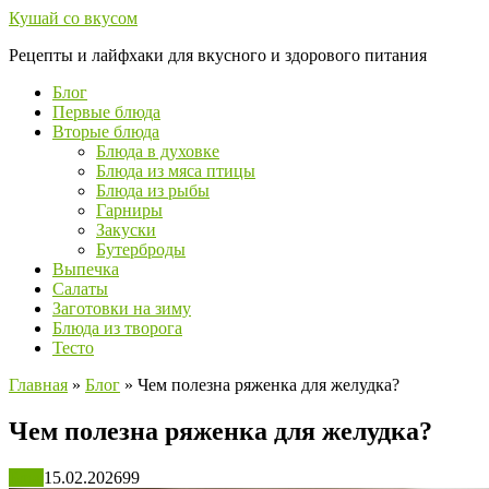
Перейти
Кушай со вкусом
к
Рецепты и лайфхаки для вкусного и здорового питания
контенту
Блог
Первые блюда
Вторые блюда
Блюда в духовке
Блюда из мяса птицы
Блюда из рыбы
Гарниры
Закуски
Бутерброды
Выпечка
Салаты
Заготовки на зиму
Блюда из творога
Тесто
Главная
»
Блог
»
Чем полезна ряженка для желудка?
Чем полезна ряженка для желудка?
Блог
15.02.2026
99