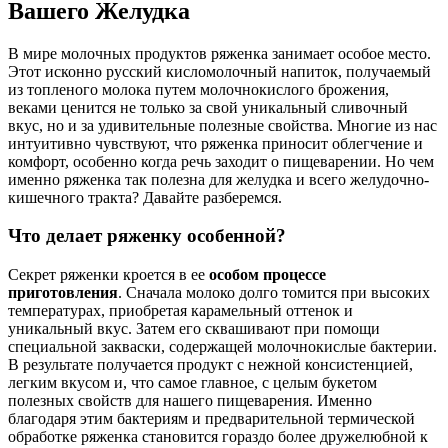
Вашего Желудка
В мире молочных продуктов ряженка занимает особое место.
Этот исконно русский кисломолочный напиток, получаемый
из топленого молока путем молочнокислого брожения,
веками ценится не только за свой уникальный сливочный
вкус, но и за удивительные полезные свойства. Многие из нас
интуитивно чувствуют, что ряженка приносит облегчение и
комфорт, особенно когда речь заходит о пищеварении. Но чем
именно ряженка так полезна для желудка и всего желудочно-
кишечного тракта? Давайте разберемся.
Что делает ряженку особенной?
Секрет ряженки кроется в ее
особом процессе
приготовления
. Сначала молоко долго томится при высоких
температурах, приобретая карамельный оттенок и
уникальный вкус. Затем его сквашивают при помощи
специальной закваски, содержащей молочнокислые бактерии.
В результате получается продукт с нежной консистенцией,
легким вкусом и, что самое главное, с целым букетом
полезных свойств для нашего пищеварения. Именно
благодаря этим бактериям и предварительной термической
обработке ряженка становится гораздо более дружелюбной к