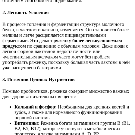
отличным способом его поддержания.
2. Легкость Усвоения
В процессе топления и ферментации структура молочного
белка, в частности казеина, изменяется. Он становится более
мелким и легче расщепляется пищеварительными
ферментами. Это делает ряженку
более легкоусвояемым
продуктом
по сравнению с обычным молоком. Даже люди с
легкой формой лактазной недостаточности или
чувствительным желудком часто могут без проблем
употреблять ряженку, поскольку большая часть лактозы в ней
уже расщеплена бактериями.
3. Источник Ценных Нутриентов
Помимо пробиотиков, ряженка содержит множество важных
для здоровья питательных веществ:
Кальций и фосфор:
Необходимы для крепких костей и
зубов, а также для нормального функционирования
нервной системы.
Витамины:
Ряженка богата витаминами группы В (B1,
B2, B5, B12), которые участвуют в метаболических
процессах, а также витаминами A, D, PP.