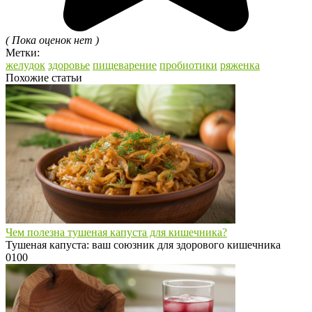
( Пока оценок нет )
Метки:
желудок
здоровье
пищеварение
пробиотики
ряженка
Похожие статьи
Чем полезна тушеная капуста для кишечника?
Тушеная капуста: ваш союзник для здорового кишечника
0
100