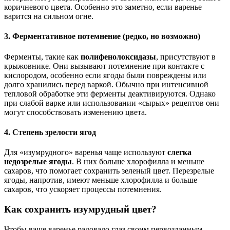
коричневого цвета. Особенно это заметно, если варенье
варится на сильном огне.
3. Ферментативное потемнение (редко, но возможно)
Ферменты, такие как
полифенолоксидазы
, присутствуют в
крыжовнике. Они вызывают потемнение при контакте с
кислородом, особенно если ягоды были повреждены или
долго хранились перед варкой. Обычно при интенсивной
тепловой обработке эти ферменты деактивируются. Однако
при слабой варке или использовании «сырых» рецептов они
могут способствовать изменению цвета.
4. Степень зрелости ягод
Для «изумрудного» варенья чаще используют
слегка
недозрелые ягоды
. В них больше хлорофилла и меньше
сахаров, что помогает сохранить зеленый цвет. Перезрелые
ягоды, напротив, имеют меньше хлорофилла и больше
сахаров, что ускоряет процессы потемнения.
Как сохранить изумрудный цвет?
Чтобы ваше варенье радовало глаз своим первозданным