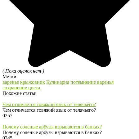
( Пока оценок нет )
Метки:
варенье
крыжовник
Кулинария
потемнение варенья
сохранение цвета
Похожие статьи
Чем отличается говяжий язык от телячьего?
Чем отличается говяжий язык от телячьего?
0
257
Почему соленые арбузы взрываются в банках?
Почему соленые арбузы взрываются в банках?
0
245