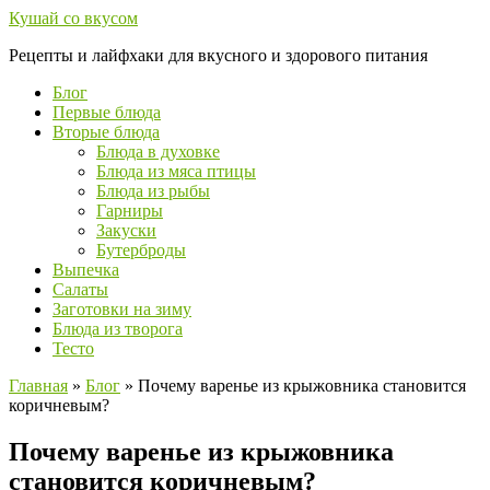
Перейти
Кушай со вкусом
к
Рецепты и лайфхаки для вкусного и здорового питания
контенту
Блог
Первые блюда
Вторые блюда
Блюда в духовке
Блюда из мяса птицы
Блюда из рыбы
Гарниры
Закуски
Бутерброды
Выпечка
Салаты
Заготовки на зиму
Блюда из творога
Тесто
Главная
»
Блог
»
Почему варенье из крыжовника становится
коричневым?
Почему варенье из крыжовника
становится коричневым?