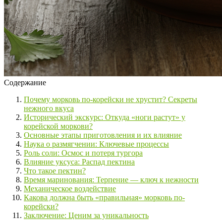
Содержание
Почему морковь по-корейски не хрустит? Секреты
нежного вкуса
Исторический экскурс: Откуда «ноги растут» у
корейской моркови?
Основные этапы приготовления и их влияние
Наука о размягчении: Ключевые процессы
Роль соли: Осмос и потеря тургора
Влияние уксуса: Распад пектина
Что такое пектин?
Время маринования: Терпение — ключ к нежности
Механическое воздействие
Какова должна быть «правильная» морковь по-
корейски?
Заключение: Ценим за уникальность