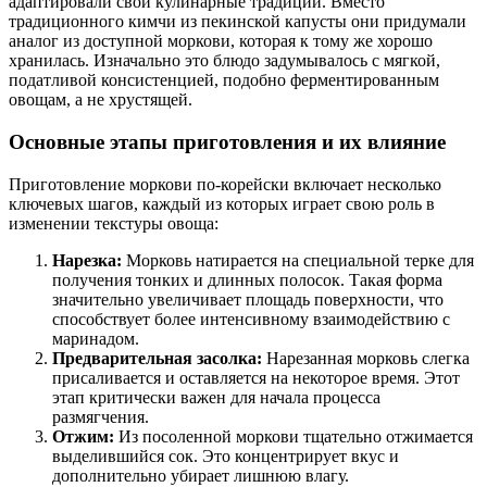
адаптировали свои кулинарные традиции. Вместо
традиционного кимчи из пекинской капусты они придумали
аналог из доступной моркови, которая к тому же хорошо
хранилась. Изначально это блюдо задумывалось с мягкой,
податливой консистенцией, подобно ферментированным
овощам, а не хрустящей.
Основные этапы приготовления и их влияние
Приготовление моркови по-корейски включает несколько
ключевых шагов, каждый из которых играет свою роль в
изменении текстуры овоща:
Нарезка:
Морковь натирается на специальной терке для
получения тонких и длинных полосок. Такая форма
значительно увеличивает площадь поверхности, что
способствует более интенсивному взаимодействию с
маринадом.
Предварительная засолка:
Нарезанная морковь слегка
присаливается и оставляется на некоторое время. Этот
этап критически важен для начала процесса
размягчения.
Отжим:
Из посоленной моркови тщательно отжимается
выделившийся сок. Это концентрирует вкус и
дополнительно убирает лишнюю влагу.