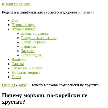
Перейти
Кушай со вкусом
к
Рецепты и лайфхаки для вкусного и здорового питания
контенту
Блог
Первые блюда
Вторые блюда
Блюда в духовке
Блюда из мяса птицы
Блюда из рыбы
Гарниры
Закуски
Бутерброды
Выпечка
Салаты
Заготовки на зиму
Блюда из творога
Тесто
Главная
»
Блог
»
Почему морковь по-корейски не хрустит?
Почему морковь по-корейски не
хрустит?