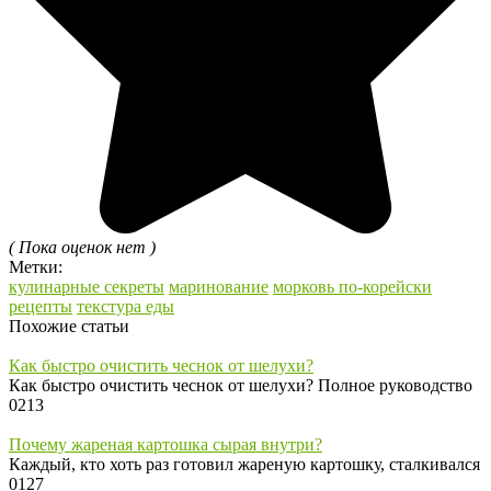
( Пока оценок нет )
Метки:
кулинарные секреты
маринование
морковь по-корейски
рецепты
текстура еды
Похожие статьи
Как быстро очистить чеснок от шелухи?
Как быстро очистить чеснок от шелухи? Полное руководство
0
213
Почему жареная картошка сырая внутри?
Каждый, кто хоть раз готовил жареную картошку, сталкивался
0
127