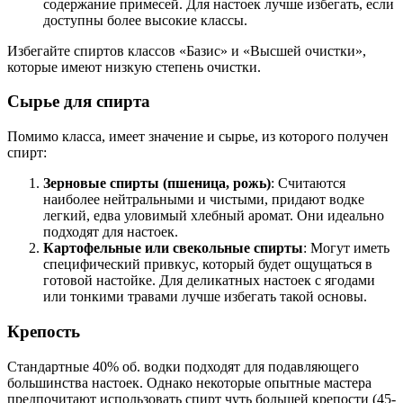
содержание примесей. Для настоек лучше избегать, если
доступны более высокие классы.
Избегайте спиртов классов «Базис» и «Высшей очистки»,
которые имеют низкую степень очистки.
Сырье для спирта
Помимо класса, имеет значение и сырье, из которого получен
спирт:
Зерновые спирты (пшеница, рожь)
: Считаются
наиболее нейтральными и чистыми, придают водке
легкий, едва уловимый хлебный аромат. Они идеально
подходят для настоек.
Картофельные или свекольные спирты
: Могут иметь
специфический привкус, который будет ощущаться в
готовой настойке. Для деликатных настоек с ягодами
или тонкими травами лучше избегать такой основы.
Крепость
Стандартные 40% об. водки подходят для подавляющего
большинства настоек. Однако некоторые опытные мастера
предпочитают использовать спирт чуть большей крепости (45-