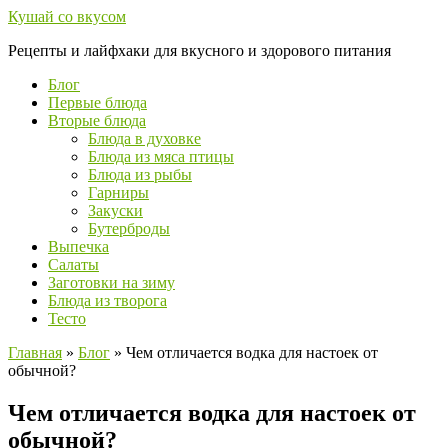
Перейти
Кушай со вкусом
к
Рецепты и лайфхаки для вкусного и здорового питания
контенту
Блог
Первые блюда
Вторые блюда
Блюда в духовке
Блюда из мяса птицы
Блюда из рыбы
Гарниры
Закуски
Бутерброды
Выпечка
Салаты
Заготовки на зиму
Блюда из творога
Тесто
Главная
»
Блог
»
Чем отличается водка для настоек от
обычной?
Чем отличается водка для настоек от
обычной?