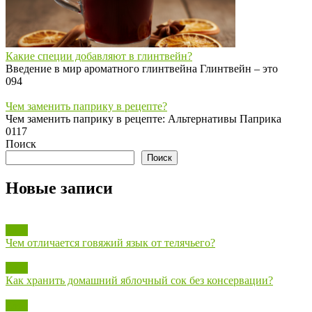
Какие специи добавляют в глинтвейн?
Введение в мир ароматного глинтвейна Глинтвейн – это
0
94
Чем заменить паприку в рецепте?
Чем заменить паприку в рецепте: Альтернативы Паприка
0
117
Поиск
Поиск
Новые записи
Блог
Чем отличается говяжий язык от телячьего?
Блог
Как хранить домашний яблочный сок без консервации?
Блог