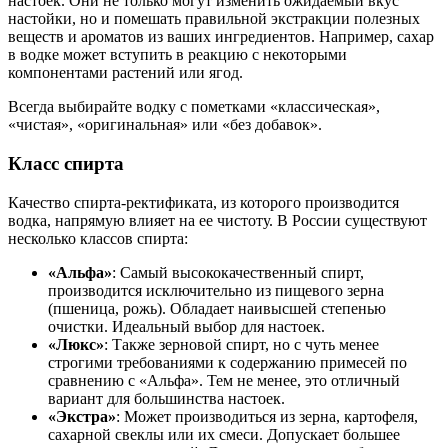
настоек. Они не только могут изменить ожидаемый вкус
настойки, но и помешать правильной экстракции полезных
веществ и ароматов из ваших ингредиентов. Например, сахар
в водке может вступить в реакцию с некоторыми
компонентами растений или ягод.
Всегда выбирайте водку с пометками «классическая»,
«чистая», «оригинальная» или «без добавок».
Класс спирта
Качество спирта-ректификата, из которого производится
водка, напрямую влияет на ее чистоту. В России существуют
несколько классов спирта:
«Альфа»
: Самый высококачественный спирт,
производится исключительно из пищевого зерна
(пшеница, рожь). Обладает наивысшей степенью
очистки. Идеальный выбор для настоек.
«Люкс»
: Также зерновой спирт, но с чуть менее
строгими требованиями к содержанию примесей по
сравнению с «Альфа». Тем не менее, это отличный
вариант для большинства настоек.
«Экстра»
: Может производиться из зерна, картофеля,
сахарной свеклы или их смеси. Допускает большее