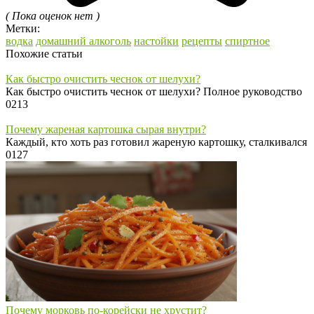
( Пока оценок нет )
Метки:
водка
домашний алкоголь
настойки
рецепты
спиртное
Похожие статьи
Как быстро очистить чеснок от шелухи?
Как быстро очистить чеснок от шелухи? Полное руководство
0
213
Почему жареная картошка сырая внутри?
Каждый, кто хоть раз готовил жареную картошку, сталкивался
0
127
Почему морковь по-корейски не хрустит?