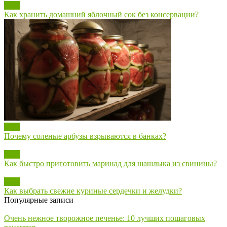
Блог
Как хранить домашний яблочный сок без консервации?
Блог
Почему соленые арбузы взрываются в банках?
Блог
Как быстро приготовить маринад для шашлыка из свинины?
Блог
Как выбрать свежие куриные сердечки и желудки?
Популярные записи
Очень нежное творожное печенье: 10 лучших пошаговых