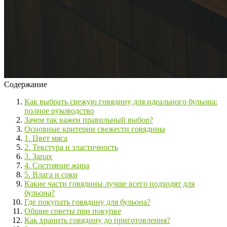
Содержание
Как выбрать свежую говядину для идеального бульона:
полное руководство
Зачем так важен правильный выбор?
Основные критерии свежести говядины
1. Цвет мяса
2. Текстура и эластичность
3. Запах
4. Состояние жира
5. Влага и соки
Какие части говядины лучше всего подходят для
бульона?
Где покупать говядину для бульона?
Общие советы при покупке
Как хранить говядину до приготовления?