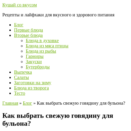
Перейти
Кушай со вкусом
к
Рецепты и лайфхаки для вкусного и здорового питания
контенту
Блог
Первые блюда
Вторые блюда
Блюда в духовке
Блюда из мяса птицы
Блюда из рыбы
Гарниры
Закуски
Бутерброды
Выпечка
Салаты
Заготовки на зиму
Блюда из творога
Тесто
Главная
»
Блог
»
Как выбрать свежую говядину для бульона?
Как выбрать свежую говядину для
бульона?