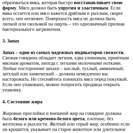
образоваться ямка, которая быстро
восстанавливает свою
форму
. Мясо должно быть
упругим и эластичным
. Если
ямка остается или мясо кажется дряблым и рыхлым, скорее
всего, оно несвежее. Поверхность мяса не должна быть
липкой или скользкой на ощупь – это однозначный признак
бактериального загрязнения.
3. Запах
Запах – один из самых надежных индикаторов свежести.
Свежая говядина обладает легким, едва уловимым, приятным
мясным ароматом, иногда с легкими молочными нотками.
Любые посторонние запахи – кислый, тухлый, аммиачный,
затхлый или химический – должны немедленно вас
насторожить. Не стесняйтесь понюхать мясо перед покупкой.
Если оно упаковано, можно попросить продавца открыть
упаковку.
4. Состояние жира
Жировые прослойки и внешний жир на говядине должны
быть
белого или кремово-белого цвета
, плотные, без
желтизны и рыхлости. Желтый или серый жир, особенно если
он крошится, указывает на старое животное или длительное