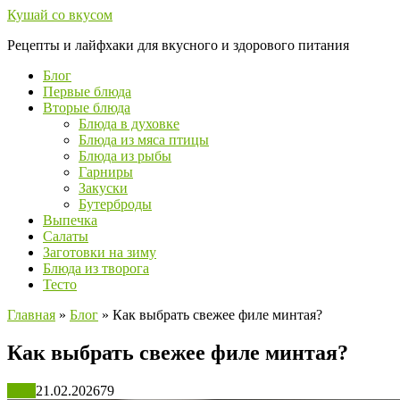
Перейти
Кушай со вкусом
к
Рецепты и лайфхаки для вкусного и здорового питания
контенту
Блог
Первые блюда
Вторые блюда
Блюда в духовке
Блюда из мяса птицы
Блюда из рыбы
Гарниры
Закуски
Бутерброды
Выпечка
Салаты
Заготовки на зиму
Блюда из творога
Тесто
Главная
»
Блог
»
Как выбрать свежее филе минтая?
Как выбрать свежее филе минтая?
Блог
21.02.2026
79