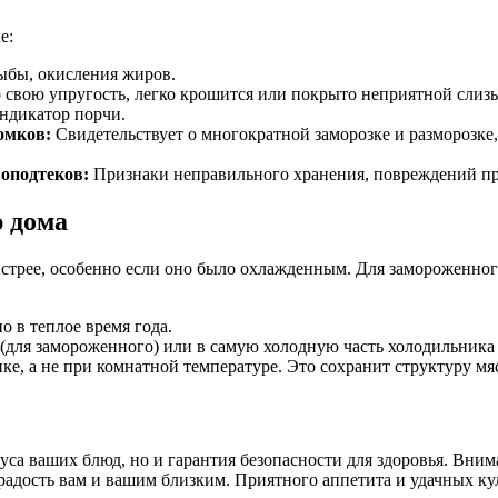
е:
ыбы, окисления жиров.
 свою упругость, легко крошится или покрыто неприятной слиз
ндикатор порчи.
омков:
Свидетельствует о многократной заморозке и разморозке,
оподтеков:
Признаки неправильного хранения, повреждений пр
 дома
ыстрее, особенно если оно было охлажденным. Для замороженно
 в теплое время года.
для замороженного) или в самую холодную часть холодильника 
е, а не при комнатной температуре. Это сохранит структуру мяс
куса ваших блюд, но и гарантия безопасности для здоровья. Вни
радость вам и вашим близким. Приятного аппетита и удачных к