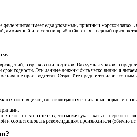
 филе минтая имеет едва уловимый, приятный морской запах. Эт
, аммиачный или сильно «рыбный» запах – верный признак того,
тке:
вреждений, разрывов или подтеков. Вакуумная упаковка предпо
и срок годности. Эти данные должны быть четко видны и читаем
аименование производителя. Отдавайте предпочтение известным
дежных поставщиков, где соблюдаются санитарные нормы и прави
тринами.
х слоев инея на стенках, что может указывать на перебои с эл
ой и соответствовать рекомендациям производителя (обычно не 
ая?