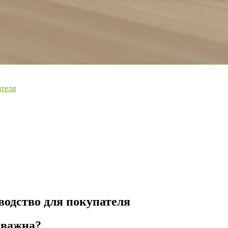
ателя
водство для покупателя
 важна?