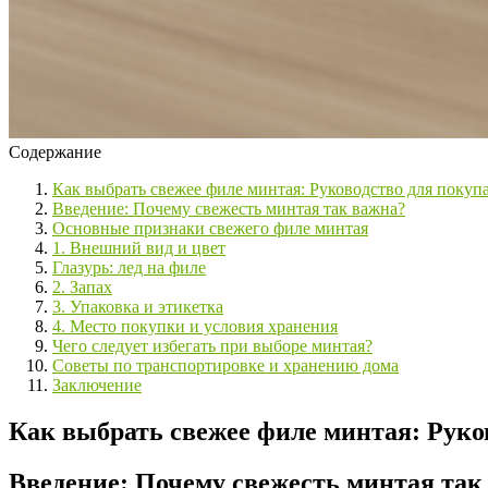
Содержание
Как выбрать свежее филе минтая: Руководство для покуп
Введение: Почему свежесть минтая так важна?
Основные признаки свежего филе минтая
1. Внешний вид и цвет
Глазурь: лед на филе
2. Запах
3. Упаковка и этикетка
4. Место покупки и условия хранения
Чего следует избегать при выборе минтая?
Советы по транспортировке и хранению дома
Заключение
Как выбрать свежее филе минтая: Руко
Введение: Почему свежесть минтая так