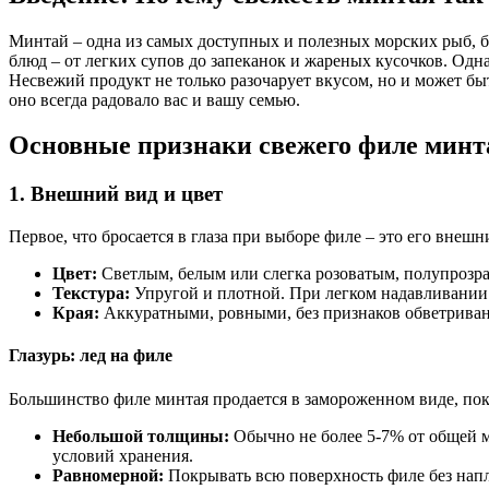
Минтай – одна из самых доступных и полезных морских рыб, б
блюд – от легких супов до запеканок и жареных кусочков. Одн
Несвежий продукт не только разочарует вкусом, но и может бы
оно всегда радовало вас и вашу семью.
Основные признаки свежего филе минт
1. Внешний вид и цвет
Первое, что бросается в глаза при выборе филе – это его внеш
Цвет:
Светлым, белым или слегка розоватым, полупрозра
Текстура:
Упругой и плотной. При легком надавливании п
Края:
Аккуратными, ровными, без признаков обветриван
Глазурь: лед на филе
Большинство филе минтая продается в замороженном виде, пок
Небольшой толщины:
Обычно не более 5-7% от общей м
условий хранения.
Равномерной:
Покрывать всю поверхность филе без напл