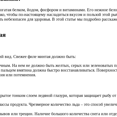
огатая белком, йодом, фосфором и витаминами. Его нежное бело
ако, чтобы по-настоящему насладиться вкусом и пользой этой ры
ть небезопасен для здоровья. В этой статье мы подробно расска
ая
ний вид. Свежее филе минтая должно быть:
чным. На нем не должно быть желтых, серых или зеленоватых пя
альцем вмятина должна быстро восстанавливаться. Поверхность
ия или потемнения.
рытое тонким слоем ледяной глазури, которая защищает рыбу от
ассы продукта. Чрезмерное количество льда – это способ увелич
ывов или трещин. Наличие большого количества снега или отде