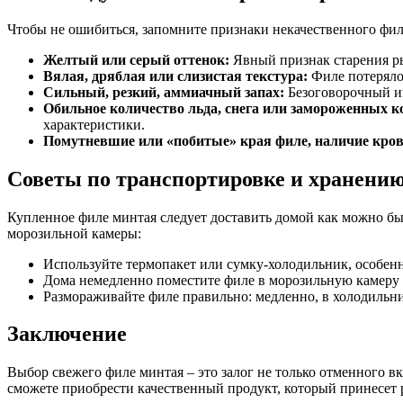
Чтобы не ошибиться, запомните признаки некачественного фил
Желтый или серый оттенок:
Явный признак старения р
Вялая, дряблая или слизистая текстура:
Филе потеряло
Сильный, резкий, аммиачный запах:
Безоговорочный и
Обильное количество льда, снега или замороженных к
характеристики.
Помутневшие или «побитые» края филе, наличие кров
Советы по транспортировке и хранению
Купленное филе минтая следует доставить домой как можно б
морозильной камеры:
Используйте термопакет или сумку-холодильник, особенно
Дома немедленно поместите филе в морозильную камеру (
Размораживайте филе правильно: медленно, в холодильник
Заключение
Выбор свежего филе минтая – это залог не только отменного в
сможете приобрести качественный продукт, который принесет 