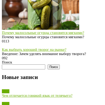
Почему малосольные огурцы становятся мягкими?
Почему малосольные огурцы становятся мягкими?
0
113
Как выбрать хороший творог на рынке?
Введение: Зачем уделять внимание выбору творога?
0
92
Поиск
Поиск
Новые записи
Блог
Чем отличается говяжий язык от телячьего?
Блог