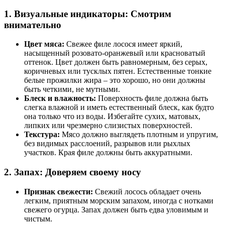
1. Визуальные индикаторы: Смотрим
внимательно
Цвет мяса:
Свежее филе лосося имеет яркий,
насыщенный розовато-оранжевый или красноватый
оттенок. Цвет должен быть равномерным, без серых,
коричневых или тусклых пятен. Естественные тонкие
белые прожилки жира – это хорошо, но они должны
быть четкими, не мутными.
Блеск и влажность:
Поверхность филе должна быть
слегка влажной и иметь естественный блеск, как будто
она только что из воды. Избегайте сухих, матовых,
липких или чрезмерно слизистых поверхностей.
Текстура:
Мясо должно выглядеть плотным и упругим,
без видимых расслоений, разрывов или рыхлых
участков. Края филе должны быть аккуратными.
2. Запах: Доверяем своему носу
Признак свежести:
Свежий лосось обладает очень
легким, приятным морским запахом, иногда с нотками
свежего огурца. Запах должен быть едва уловимым и
чистым.