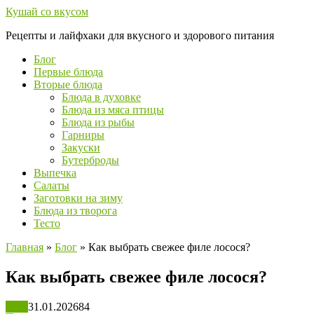
Перейти
Кушай со вкусом
к
Рецепты и лайфхаки для вкусного и здорового питания
контенту
Блог
Первые блюда
Вторые блюда
Блюда в духовке
Блюда из мяса птицы
Блюда из рыбы
Гарниры
Закуски
Бутерброды
Выпечка
Салаты
Заготовки на зиму
Блюда из творога
Тесто
Главная
»
Блог
»
Как выбрать свежее филе лосося?
Как выбрать свежее филе лосося?
Блог
31.01.2026
84