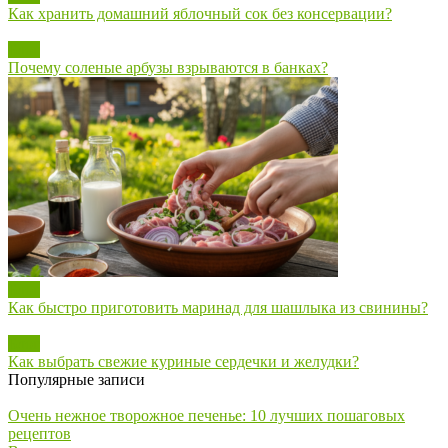
Как хранить домашний яблочный сок без консервации?
Блог
Почему соленые арбузы взрываются в банках?
Блог
Как быстро приготовить маринад для шашлыка из свинины?
Блог
Как выбрать свежие куриные сердечки и желудки?
Популярные записи
Очень нежное творожное печенье: 10 лучших пошаговых
рецептов