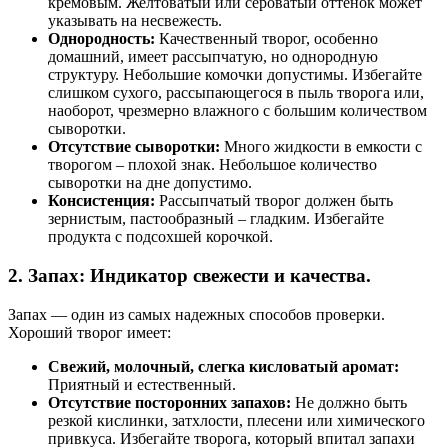
кремовым. Желтоватый или сероватый оттенок может
указывать на несвежесть.
Однородность:
Качественный творог, особенно
домашний, имеет рассыпчатую, но однородную
структуру. Небольшие комочки допустимы. Избегайте
слишком сухого, рассыпающегося в пыль творога или,
наоборот, чрезмерно влажного с большим количеством
сыворотки.
Отсутствие сыворотки:
Много жидкости в емкости с
творогом – плохой знак. Небольшое количество
сыворотки на дне допустимо.
Консистенция:
Рассыпчатый творог должен быть
зернистым, пастообразный – гладким. Избегайте
продукта с подсохшей корочкой.
2. Запах: Индикатор свежести и качества.
Запах — один из самых надежных способов проверки.
Хороший творог имеет:
Свежий, молочный, слегка кисловатый аромат:
Приятный и естественный.
Отсутствие посторонних запахов:
Не должно быть
резкой кислинки, затхлости, плесени или химического
привкуса. Избегайте творога, который впитал запахи