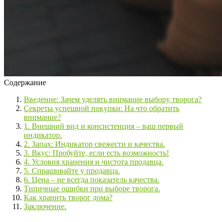
Содержание
Введение: Зачем уделять внимание выбору творога?
Секреты успешной покупки: На что обратить
внимание?
1. Внешний вид и консистенция – ваш первый
индикатор.
2. Запах: Индикатор свежести и качества.
3. Вкус: Пробуйте, если есть возможность!
4. Условия хранения и чистота продавца.
5. Спрашивайте у продавца.
6. Цена – не всегда показатель качества.
Типичные ошибки при выборе творога.
Как хранить творог дома?
Заключение.