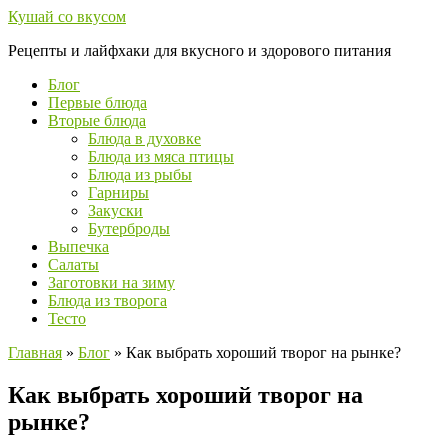
Перейти
Кушай со вкусом
к
Рецепты и лайфхаки для вкусного и здорового питания
контенту
Блог
Первые блюда
Вторые блюда
Блюда в духовке
Блюда из мяса птицы
Блюда из рыбы
Гарниры
Закуски
Бутерброды
Выпечка
Салаты
Заготовки на зиму
Блюда из творога
Тесто
Главная
»
Блог
»
Как выбрать хороший творог на рынке?
Как выбрать хороший творог на
рынке?