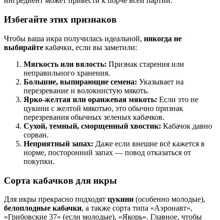
ингредиент может привести к порче всей партии.
Избегайте этих признаков
Чтобы ваша икра получилась идеальной,
никогда не
выбирайте
кабачки, если вы заметили:
Мягкость или вялость:
Признак старения или
неправильного хранения.
Большие, выпирающие семена:
Указывает на
перезревание и волокнистую мякоть.
Ярко-желтая или оранжевая мякоть:
Если это не
цукини с желтой мякотью, это обычно признак
перезревания обычных зеленых кабачков.
Сухой, темный, сморщенный хвостик:
Кабачок давно
сорван.
Неприятный запах:
Даже если внешне всё кажется в
норме, посторонний запах — повод отказаться от
покупки.
Сорта кабачков для икры
Для икры прекрасно подходят
цукини
(особенно молодые),
белоплодные кабачки
, а также сорта типа «Аэронавт»,
«Грибовские 37» (если молодые), «Якорь». Главное, чтобы