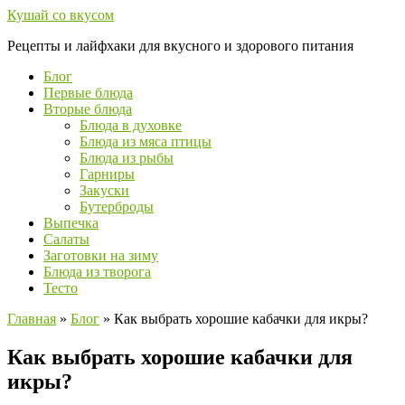
Перейти
Кушай со вкусом
к
Рецепты и лайфхаки для вкусного и здорового питания
контенту
Блог
Первые блюда
Вторые блюда
Блюда в духовке
Блюда из мяса птицы
Блюда из рыбы
Гарниры
Закуски
Бутерброды
Выпечка
Салаты
Заготовки на зиму
Блюда из творога
Тесто
Главная
»
Блог
»
Как выбрать хорошие кабачки для икры?
Как выбрать хорошие кабачки для
икры?