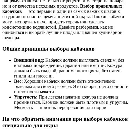
напрямую зависят не только от рецепта и мастерства повара,
но и от качества исходных продуктов.
Выбор правильных
кабачков
— это первый и один из самых важных шагов к
созданию по-настоящему аппетитной икры. Плохие кабачки
могут испортить вкус, придать горечь или сделать
консистенцию водянистой. Давайте разберемся, как не
ошибиться и выбрать лучшие плоды для вашей кулинарной
шедевра.
Общие принципы выбора кабачков
Внешний вид:
Кабачок должен выглядеть свежим, без
видимых повреждений, царапин или вмятин. Кожура
должна быть гладкой, равномерного цвета, без пятен
гнили или плесени.
Вес:
Хороший кабачок должен быть относительно
тяжелым для своего размера. Это говорит о его сочности
и плотности мякоти.
Упругость:
При легком нажатии кожура не должна
проминаться. Кабачок должен быть плотным и упругим.
Мягкость — признак перезревания или порчи.
На что обратить внимание при выборе кабачков
специально для икры