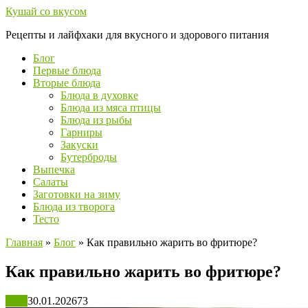
Перейти
Кушай со вкусом
к
Рецепты и лайфхаки для вкусного и здорового питания
контенту
Блог
Первые блюда
Вторые блюда
Блюда в духовке
Блюда из мяса птицы
Блюда из рыбы
Гарниры
Закуски
Бутерброды
Выпечка
Салаты
Заготовки на зиму
Блюда из творога
Тесто
Главная
»
Блог
»
Как правильно жарить во фритюре?
Как правильно жарить во фритюре?
Блог
30.01.2026
73