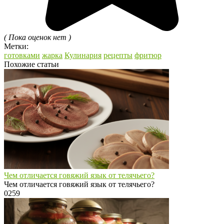
( Пока оценок нет )
Метки:
готовками
жарка
Кулинария
рецепты
фритюр
Похожие статьи
Чем отличается говяжий язык от телячьего?
Чем отличается говяжий язык от телячьего?
0
259