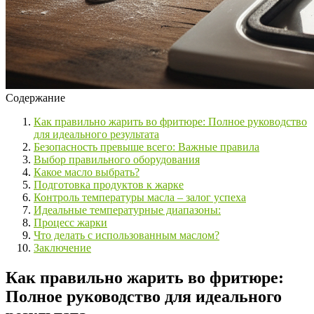
Содержание
Как правильно жарить во фритюре: Полное руководство
для идеального результата
Безопасность превыше всего: Важные правила
Выбор правильного оборудования
Какое масло выбрать?
Подготовка продуктов к жарке
Контроль температуры масла – залог успеха
Идеальные температурные диапазоны:
Процесс жарки
Что делать с использованным маслом?
Заключение
Как правильно жарить во фритюре:
Полное руководство для идеального