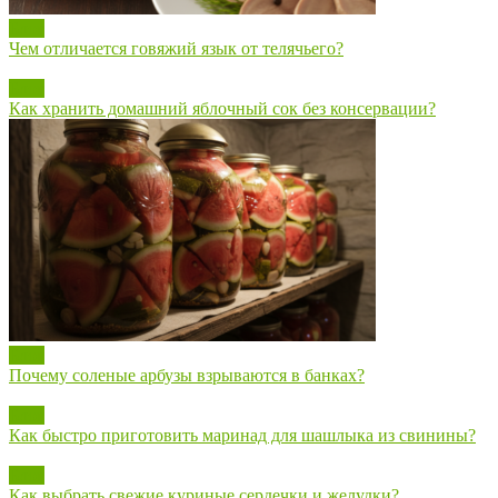
Блог
Чем отличается говяжий язык от телячьего?
Блог
Как хранить домашний яблочный сок без консервации?
Блог
Почему соленые арбузы взрываются в банках?
Блог
Как быстро приготовить маринад для шашлыка из свинины?
Блог
Как выбрать свежие куриные сердечки и желудки?