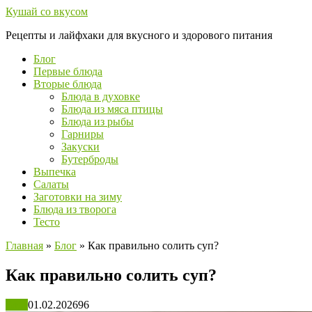
Перейти
Кушай со вкусом
к
Рецепты и лайфхаки для вкусного и здорового питания
контенту
Блог
Первые блюда
Вторые блюда
Блюда в духовке
Блюда из мяса птицы
Блюда из рыбы
Гарниры
Закуски
Бутерброды
Выпечка
Салаты
Заготовки на зиму
Блюда из творога
Тесто
Главная
»
Блог
»
Как правильно солить суп?
Как правильно солить суп?
Блог
01.02.2026
96