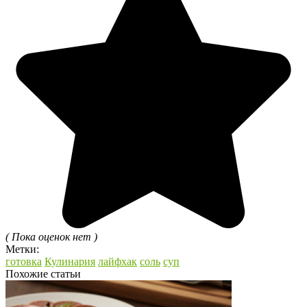
( Пока оценок нет )
Метки:
готовка
Кулинария
лайфхак
соль
суп
Похожие статьи