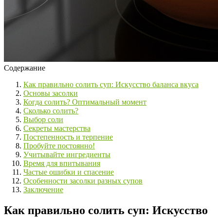
Содержание
Как правильно солить суп: Искусство баланса вкуса
Основы засолки
Когда солить? Оптимальный момент
Сколько солить?
Выбор соли
Секреты мастерства
Постепенность и терпение
Пробуйте постоянно!
Учитывайте ингредиенты
Время для впитывания
Частые ошибки и спасение
Особенности засолки разных супов
Заключение
Как правильно солить суп: Искусство