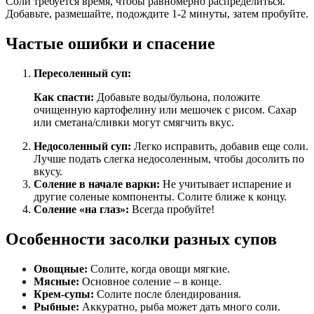
Соли требуется время, чтобы равномерно распределиться.
Добавьте, размешайте, подождите 1-2 минуты, затем пробуйте.
Частые ошибки и спасение
Пересоленный суп:
Как спасти:
Добавьте воды/бульона, положите
очищенную картофелину или мешочек с рисом. Сахар
или сметана/сливки могут смягчить вкус.
Недосоленный суп:
Легко исправить, добавив еще соли.
Лучше подать слегка недосоленным, чтобы досолить по
вкусу.
Соление в начале варки:
Не учитывает испарение и
другие соленые компоненты. Солите ближе к концу.
Соление «на глаз»:
Всегда пробуйте!
Особенности засолки разных супов
Овощные:
Солите, когда овощи мягкие.
Мясные:
Основное соление – в конце.
Крем-супы:
Солите после блендирования.
Рыбные:
Аккуратно, рыба может дать много соли.