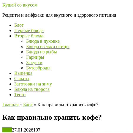
Перейти
Кушай со вкусом
к
Рецепты и лайфхаки для вкусного и здорового питания
контенту
Блог
Первые блюда
Вторые блюда
Блюда в духовке
Блюда из мяса птицы
Блюда из рыбы
Гарниры
Закуски
Бутерброды
Выпечка
Салаты
Заготовки на зиму
Блюда из творога
Тесто
Главная
»
Блог
»
Как правильно хранить кофе?
Как правильно хранить кофе?
Блог
27.01.2026
107