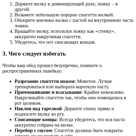
Держите вилку в доминирующей руке, ложку – в
другой.
Возьмите небольшую порцию спагетти вилкой.
Обоприте кончики вилки с пастой на внутреннюю часть
ложки.
Вращайте вилку, используя ложку как «стенку»,
аккуратно накручивая спагетти.
Убедитесь, что нет свисающих концов.
3. Чего следует избегать
Чтобы ваш обед прошел безупречно, помните о
распространенных ошибках:
Разрезание спагетти ножом
: Моветон. Лучше
тренироваться или выбирать короткую пасту.
Причмокивание и всасывание
: Крайне невежливо.
Накручивайте спагетти так, чтобы они помещались в
рот целиком.
Наклон над тарелкой
: Держите спину прямо и
подносите вилку ко рту.
Свисающие концы
: Всегда убедитесь, что вся паста
аккуратно собрана на вилке.
Перебор с соусом
: Спагетти должны быть покрыты
соусом, но не плавать в нём.