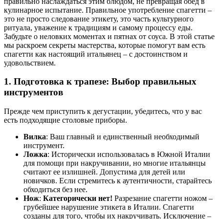
правильно наслаждаться этим блюдом, не превращая обед в
кулинарное испытание. Правильное употребление спагетти –
это не просто следование этикету, это часть культурного
ритуала, уважение к традициям и самому процессу еды.
Забудьте о неловких моментах и пятнах от соуса. В этой статье
мы раскроем секреты мастерства, которые помогут вам есть
спагетти как настоящий итальянец – с достоинством и
удовольствием.
1. Подготовка к трапезе: Выбор правильных
инструментов
Прежде чем приступить к дегустации, убедитесь, что у вас
есть подходящие столовые приборы.
Вилка
: Ваш главный и единственный необходимый
инструмент.
Ложка
: Исторически использовалась в Южной Италии
для помощи при накручивании, но многие итальянцы
считают ее излишней. Допустима для детей или
новичков. Если стремитесь к аутентичности, старайтесь
обходиться без нее.
Нож
:
Категорически нет!
Разрезание спагетти ножом –
грубейшее нарушение этикета в Италии. Спагетти
созданы для того, чтобы их накручивать. Исключение –