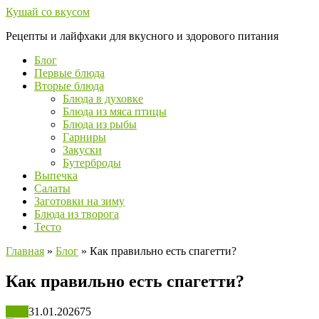
Перейти
Кушай со вкусом
к
Рецепты и лайфхаки для вкусного и здорового питания
контенту
Блог
Первые блюда
Вторые блюда
Блюда в духовке
Блюда из мяса птицы
Блюда из рыбы
Гарниры
Закуски
Бутерброды
Выпечка
Салаты
Заготовки на зиму
Блюда из творога
Тесто
Главная
»
Блог
»
Как правильно есть спагетти?
Как правильно есть спагетти?
Блог
31.01.2026
75