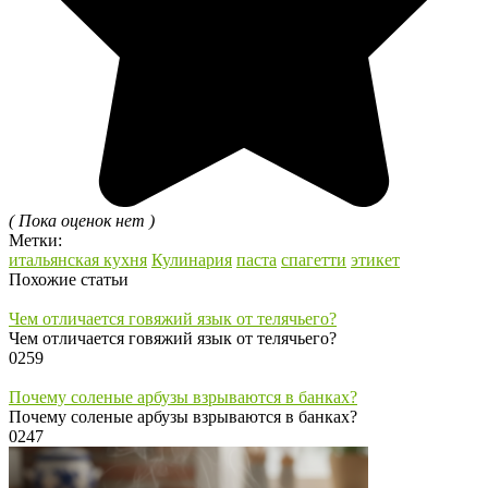
( Пока оценок нет )
Метки:
итальянская кухня
Кулинария
паста
спагетти
этикет
Похожие статьи
Чем отличается говяжий язык от телячьего?
Чем отличается говяжий язык от телячьего?
0
259
Почему соленые арбузы взрываются в банках?
Почему соленые арбузы взрываются в банках?
0
247