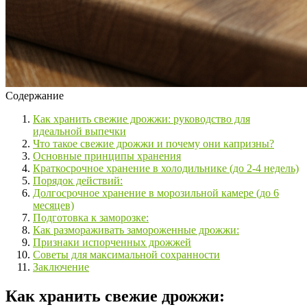
Содержание
Как хранить свежие дрожжи: руководство для
идеальной выпечки
Что такое свежие дрожжи и почему они капризны?
Основные принципы хранения
Краткосрочное хранение в холодильнике (до 2-4 недель)
Порядок действий:
Долгосрочное хранение в морозильной камере (до 6
месяцев)
Подготовка к заморозке:
Как размораживать замороженные дрожжи:
Признаки испорченных дрожжей
Советы для максимальной сохранности
Заключение
Как хранить свежие дрожжи: