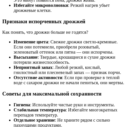
5-10 минут появится пена, дрожжи живы.
Избегайте микроволновки
: Резкий нагрев убьет
дрожжевые клетки.
Признаки испорченных дрожжей
Как понять, что дрожжи больше не годятся?
Изменение цвета
: Свежие дрожжи светло-кремовые.
Если они потемнели, приобрели розоватый,
зеленоватый оттенок или пятна — они испорчены.
Высыхание
: Твердые, крошащиеся и сухие дрожжи
потеряли жизнеспособность.
Неприятный запах
: Любой резкий, кислый,
гнилостный или плесневелый запах — признак порчи.
Отсутствие активности
: Если при проверке в теплой
воде с сахаром дрожжи не начали пениться, они мертвы.
Советы для максимальной сохранности
Гигиена
: Используйте чистые руки и инструменты.
Стабильная температура
: Избегайте многократных
перепадов температур.
Отдельное хранение
: Не храните рядом с сильно
пахнущими продуктами.