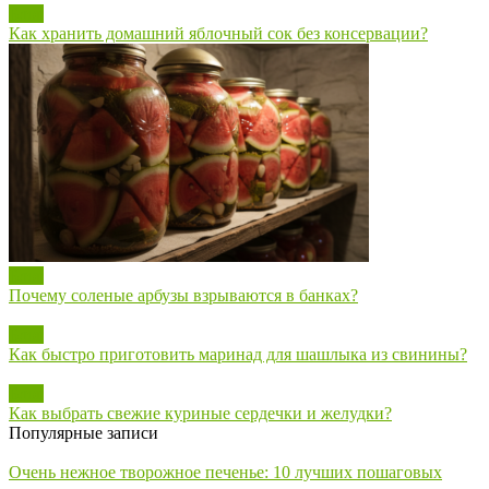
Блог
Как хранить домашний яблочный сок без консервации?
Блог
Почему соленые арбузы взрываются в банках?
Блог
Как быстро приготовить маринад для шашлыка из свинины?
Блог
Как выбрать свежие куриные сердечки и желудки?
Популярные записи
Очень нежное творожное печенье: 10 лучших пошаговых