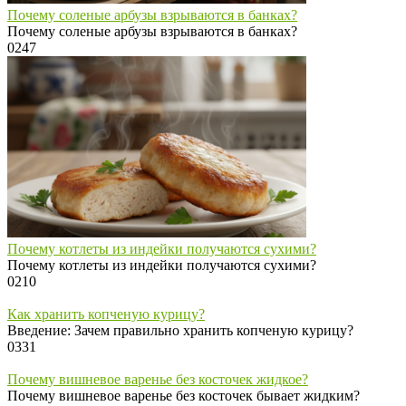
Почему соленые арбузы взрываются в банках?
Почему соленые арбузы взрываются в банках?
0
247
Почему котлеты из индейки получаются сухими?
Почему котлеты из индейки получаются сухими?
0
210
Как хранить копченую курицу?
Введение: Зачем правильно хранить копченую курицу?
0
331
Почему вишневое варенье без косточек жидкое?
Почему вишневое варенье без косточек бывает жидким?