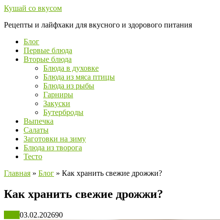
Перейти
Кушай со вкусом
к
Рецепты и лайфхаки для вкусного и здорового питания
контенту
Блог
Первые блюда
Вторые блюда
Блюда в духовке
Блюда из мяса птицы
Блюда из рыбы
Гарниры
Закуски
Бутерброды
Выпечка
Салаты
Заготовки на зиму
Блюда из творога
Тесто
Главная
»
Блог
»
Как хранить свежие дрожжи?
Как хранить свежие дрожжи?
Блог
03.02.2026
90