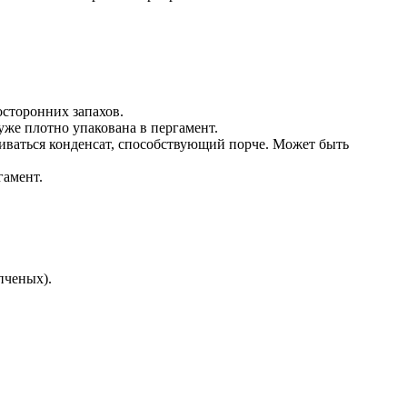
осторонних запахов.
уже плотно упакована в пергамент.
ливаться конденсат, способствующий порче. Может быть
гамент.
пченых).