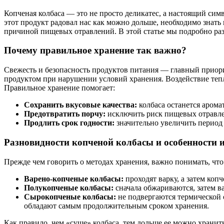
Копченая колбаса — это не просто деликатес, а настоящий сим
этот продукт радовал нас как можно дольше, необходимо знать 
причиной пищевых отравлений. В этой статье мы подробно разб
Почему правильное хранение так важно?
Свежесть и безопасность продуктов питания — главный приорит
продуктом при нарушении условий хранения. Воздействие тепла
Правильное хранение помогает:
Сохранить вкусовые качества:
колбаса останется арома
Предотвратить порчу:
исключить риск пищевых отравл
Продлить срок годности:
значительно увеличить период
Разновидности копченой колбасы и особенности 
Прежде чем говорить о методах хранения, важно понимать, что
Варено-копченые колбасы:
проходят варку, а затем ко
Полукопченые колбасы:
сначала обжариваются, затем ва
Сырокопченые колбасы:
не подвергаются термической о
обладают самым продолжительным сроком хранения.
Как правило, чем «суше» колбаса, тем дольше ее можно хранить