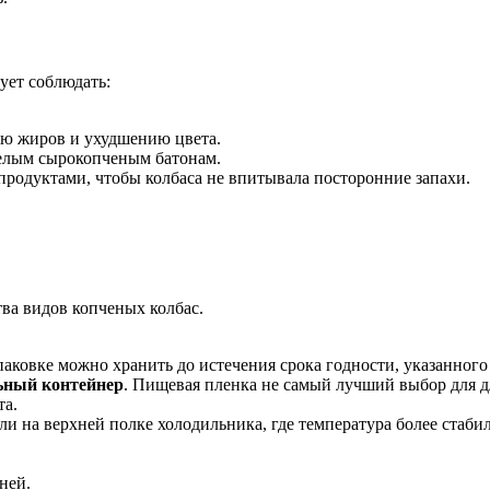
ует соблюдать:
ию жиров и ухудшению цвета.
елым сырокопченым батонам.
продуктами, чтобы колбаса не впитывала посторонние запахи.
ва видов копченых колбас.
аковке можно хранить до истечения срока годности, указанного
ьный контейнер
. Пищевая пленка не самый лучший выбор для дл
та.
ли на верхней полке холодильника, где температура более стабил
ней.