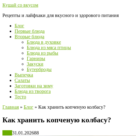
Перейти
Кушай со вкусом
к
Рецепты и лайфхаки для вкусного и здорового питания
контенту
Блог
Первые блюда
Вторые блюда
Блюда в духовке
Блюда из мяса птицы
Блюда из рыбы
Гарниры
Закуски
Бутерброды
Выпечка
Салаты
Заготовки на зиму
Блюда из творога
Тесто
Главная
»
Блог
»
Как хранить копченую колбасу?
Как хранить копченую колбасу?
Блог
31.01.2026
88