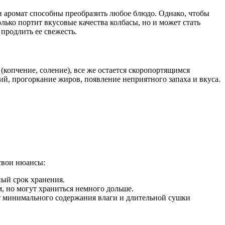
и аромат способны преобразить любое блюдо. Однако, чтобы
лько портит вкусовые качества колбасы, но и может стать
продлить ее свежесть.
(копчение, соление), все же остается скоропортящимся
ий, прогоркание жиров, появление неприятного запаха и вкуса.
 свои нюансы:
ный срок хранения.
м, но могут храниться немного дольше.
чет минимального содержания влаги и длительной сушки