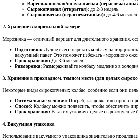
Варено-копченая/полукопченая (нераспечатанная
Сырокопченая (открытая):
до 2-3 недель.
Сырокопченая (нераспечатанная):
до 4-6 месяцев
2. Хранение в морозильной камере
Морозилка — отличный вариант для длительного хранения, осо
Подготовка:
Лучше всего нарезать колбасу на порционн
вакуумный пакет. Это поможет избежать «морозного ожог
Срок хранения:
До 3-6 месяцев.
Разморозка:
Размораживайте колбасу медленно в холодиль
3. Хранение в прохладном, темном месте (для целых сырок
Некоторые виды сырокопченых колбас, особенно если они целые
Оптимальные условия:
Погреб, кладовка или просто пр
Способ:
Колбасу можно подвесить, чтобы обеспечить ци
Срок хранения:
В таких условиях целые сырокопченые б
4. Вакуумная упаковка
Использование вакуумного упаковщика значительно продлевает