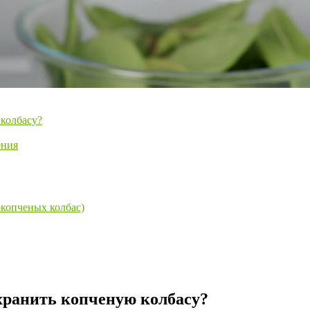
 колбасу?
ения
окопченых колбас)
хранить копченую колбасу?