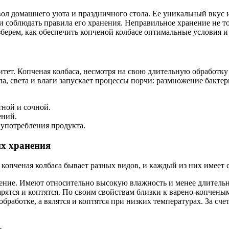
вол домашнего уюта и праздничного стола. Ее уникальный вкус 
и соблюдать правила его хранения. Неправильное хранение не то
ерем, как обеспечить копченой колбасе оптимальные условия и 
ет. Копченая колбаса, несмотря на свою длительную обработку 
, света и влаги запускает процессы порчи: размножение бактер
тной и сочной.
ений.
 употребления продукта.
их хранения
 копченая колбаса бывает разных видов, и каждый из них имеет
пчение. Имеют относительно высокую влажность и менее длитель
рятся и коптятся. По своим свойствам близки к варено-копчены
бработке, а вялятся и коптятся при низких температурах. За с
.