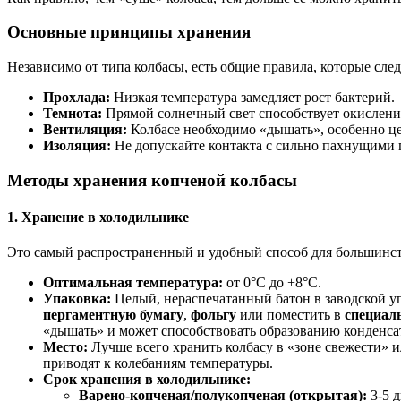
Основные принципы хранения
Независимо от типа колбасы, есть общие правила, которые след
Прохлада:
Низкая температура замедляет рост бактерий.
Темнота:
Прямой солнечный свет способствует окислен
Вентиляция:
Колбасе необходимо «дышать», особенно ц
Изоляция:
Не допускайте контакта с сильно пахнущими 
Методы хранения копченой колбасы
1. Хранение в холодильнике
Это самый распространенный и удобный способ для большинст
Оптимальная температура:
от 0°C до +8°C.
Упаковка:
Целый, нераспечатанный батон в заводской уп
пергаментную бумагу
,
фольгу
или поместить в
специал
«дышать» и может способствовать образованию конденса
Место:
Лучше всего хранить колбасу в «зоне свежести» и
приводят к колебаниям температуры.
Срок хранения в холодильнике:
Варено-копченая/полукопченая (открытая):
3-5 д