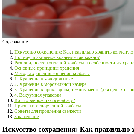
Содержание
Искусство сохранения: Как правильно хранить копченую
Почему правильное хранение так важно?
Разновидности копченой колбасы и особенности их хран
Основные принципы хранения
Методы хранения копченой колбасы
1. Хранение в холодильнике
2. Хранение в морозильной камере
3. Хранение в прохладном, темном месте (для целых сыр
4. Вакуумная упаковка
Во что заворачивать колбасу?
Признаки испорченной колбасы
Советы для продления свежести
Заключение
Искусство сохранения: Как правильно 