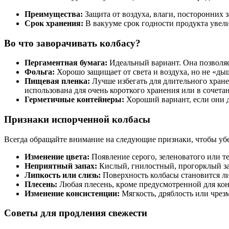
Преимущества:
Защита от воздуха, влаги, посторонних з
Срок хранения:
В вакууме срок годности продукта увелич
Во что заворачивать колбасу?
Пергаментная бумага:
Идеальный вариант. Она позволяе
Фольга:
Хорошо защищает от света и воздуха, но не «дыш
Пищевая пленка:
Лучше избегать для длительного хране
использована для очень короткого хранения или в сочета
Герметичные контейнеры:
Хороший вариант, если они д
Признаки испорченной колбасы
Всегда обращайте внимание на следующие признаки, чтобы убе
Изменение цвета:
Появление серого, зеленоватого или т
Неприятный запах:
Кислый, гнилостный, прогорклый за
Липкость или слизь:
Поверхность колбасы становится ли
Плесень:
Любая плесень, кроме предусмотренной для кон
Изменение консистенции:
Мягкость, дряблость или чрезм
Советы для продления свежести