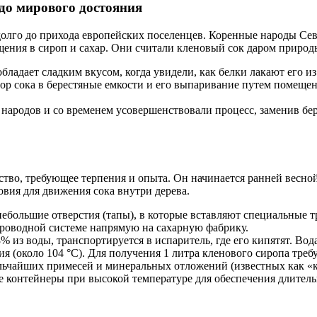
 до мирового достояния
адолго до прихода европейских поселенцев. Коренные народы Се
ения в сироп и сахар. Они считали кленовый сок даром природы,
бладает сладким вкусом, когда увидели, как белки лакают его и
бор сока в берестяные емкости и его выпаривание путем помеще
народов и со временем усовершенствовали процесс, заменив бе
тво, требующее терпения и опыта. Он начинается ранней весной,
вия для движения сока внутри дерева.
большие отверстия (тапы), в которые вставляют специальные труб
проводной системе напрямую на сахарную фабрику.
 из воды, транспортируется в испаритель, где его кипятят. Вода
 (около 104 °C). Для получения 1 литра кленового сиропа требу
льчайших примесей и минеральных отложений (известных как «
 контейнеры при высокой температуре для обеспечения длитель