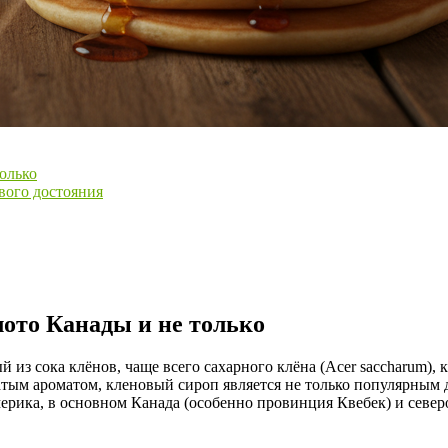
олько
вого достояния
лото Канады и не только
з сока клёнов, чаще всего сахарного клёна (Acer saccharum), кр
тым ароматом, кленовый сироп является не только популярным 
ерика, в основном Канада (особенно провинция Квебек) и севе