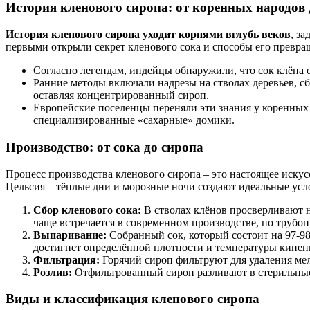
История кленового сиропа: от коренных народов
История кленового сиропа уходит корнями вглубь веков
, з
первыми открыли секрет кленового сока и способы его превращ
Согласно легендам, индейцы обнаружили, что сок клёна о
Ранние методы включали надрезы на стволах деревьев, с
оставляя концентрированный сироп.
Европейские поселенцы переняли эти знания у коренных 
специализированные «сахарные» домики.
Производство: от сока до сиропа
Процесс производства кленового сиропа – это настоящее искусс
Цельсия – тёплые дни и морозные ночи создают идеальные усло
Сбор кленового сока:
В стволах клёнов просверливают не
чаще встречается в современном производстве, по трубо
Выпаривание:
Собранный сок, который состоит на 97-98%
достигнет определённой плотности и температуры кипения
Фильтрация:
Горячий сироп фильтруют для удаления ме
Розлив:
Отфильтрованный сироп разливают в стерильные
Виды и классификация кленового сиропа