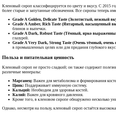
Кленовый сироп классифицируется по цвету и вкусу. С 2015 г
более старые и запутанные обозначения. Все сиропы теперь и
Grade A Golden, Delicate Taste (Золотистый, нежный вку
Grade A Amber, Rich Taste (Янтарный, насыщенный вк
блинов и выпечки.
Grade A Dark, Robust Taste (Тёмный, ярко выраженны
глазурей.
Grade A Very Dark, Strong Taste (Очень тёмный, очень
в промышленных целях или для придания глубокого вкус
Польза и питательная ценность
Кленовый сироп не просто сладкий; он также содержит полезны
различные минералы:
Марганец:
Важен для метаболизма и формирования косте
Цинк:
Поддерживает иммунную систему.
Кальций:
Необходим для здоровья костей.
Калий:
Важен для кровяного давления.
Кроме того, в кленовом сиропе обнаружено несколько у
Однако, несмотря на пользу, кленовый сироп остаётся высокок