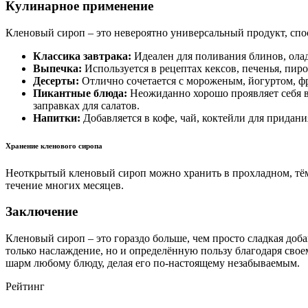
Кулинарное применение
Кленовый сироп – это невероятно универсальный продукт, спо
Классика завтрака:
Идеален для поливания блинов, олад
Выпечка:
Используется в рецептах кексов, печенья, пир
Десерты:
Отлично сочетается с мороженым, йогуртом, фр
Пикантные блюда:
Неожиданно хорошо проявляет себя в 
заправках для салатов.
Напитки:
Добавляется в кофе, чай, коктейли для придани
Хранение кленового сиропа
Неоткрытый кленовый сироп можно хранить в прохладном, тёмно
течение многих месяцев.
Заключение
Кленовый сироп – это гораздо больше, чем просто сладкая до
только наслаждение, но и определённую пользу благодаря сво
шарм любому блюду, делая его по-настоящему незабываемым.
Рейтинг