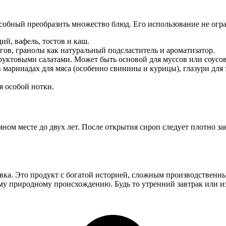
собный преобразить множество блюд. Его использование не огра
ий, вафель, тостов и каш.
огов, гранолы как натуральный подсластитель и ароматизатор.
уктовыми салатами. Может быть основой для муссов или соусов
маринадах для мяса (особенно свинины и курицы), глазури для 
я особой нотки.
м месте до двух лет. После открытия сироп следует плотно зак
бавка. Это продукт с богатой историей, сложным производствен
ему природному происхождению. Будь то утренний завтрак или 