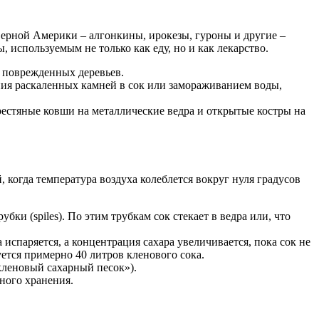
верной Америки – алгонкины, ирокезы, гуроны и другие –
 используемым не только как еду, но и как лекарство.
з поврежденных деревьев.
ния раскаленных камней в сок или замораживанием воды,
рестяные ковши на металлические ведра и открытые костры на
 когда температура воздуха колеблется вокруг нуля градусов
ки (spiles). По этим трубкам сок стекает в ведра или, что
 испаряется, а концентрация сахара увеличивается, пока сок не
ется примерно 40 литров кленового сока.
кленовый сахарный песок»).
ного хранения.