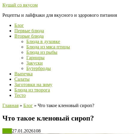
Перейти
Кушай со вкусом
к
Рецепты и лайфхаки для вкусного и здорового питания
контенту
Блог
Первые блюда
Вторые блюда
Блюда в духовке
Блюда из мяса птицы
Блюда из рыбы
Гарниры
Закуски
Бутерброды
Выпечка
Салаты
Заготовки на зиму
Блюда из творога
Тесто
Главная
»
Блог
»
Что такое кленовый сироп?
Что такое кленовый сироп?
Блог
27.01.2026
108