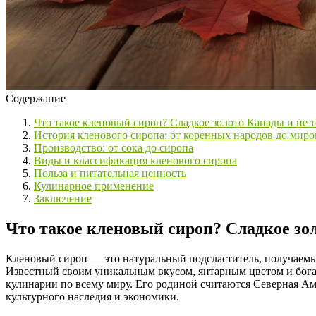
Содержание
Что такое кленовый сироп? Сладкое золото Канады и не т
История кленового сиропа: от коренных народов до миро
Производство: от сока до сиропа
Виды и классификация кленового сиропа
Польза и питательная ценность
Кулинарное применение
Заключение
Что такое кленовый сироп? Сладкое зо
Кленовый сироп — это натуральный подсластитель, получаемый и
Известный своим уникальным вкусом, янтарным цветом и бога
кулинарии по всему миру. Его родиной считаются Северная Ам
культурного наследия и экономики.