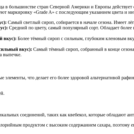
ода в большинстве стран Северной Америки и Европы действует 
меют маркировку «Grade A» с последующим указанием цвета и ин
с):
Самый светлый сироп, собирается в начале сезона. Имеет лё
ус):
Средний по цвету, самый популярный сорт. Обладает боле
й вкус):
Более тёмный сироп с сильным, глубоким кленовым вкус
 сильный вкус):
Самый тёмный сироп, собранный в конце сезона.
а выпечке.
е элементы, что делает его более здоровой альтернативой рафи
й.
никальных соединений, таких как квебекол, которые обладают 
алорийным продуктом с высоким содержанием сахара, поэтому ег