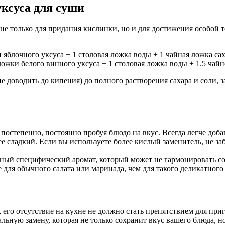
уксуса для суши
не только для придания кислинки, но и для достижения особой те
яблочного уксуса + 1 столовая ложка воды + 1 чайная ложка сах
ожки белого винного уксуса + 1 столовая ложка воды + 1.5 чайн
е доводить до кипения) до полного растворения сахара и соли, з
остепенно, постоянно пробуя блюдо на вкус. Всегда легче добав
 сладкий. Если вы используете более кислый заменитель, не заб
ый специфический аромат, который может не гармонировать со
для обычного салата или маринада, чем для такого деликатного
 его отсутствие на кухне не должно стать препятствием для пр
ьную замену, которая не только сохранит вкус вашего блюда, 