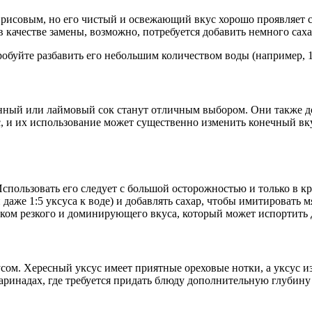
рисовым, но его чистый и освежающий вкус хорошо проявляет се
 качестве замены, возможно, потребуется добавить немного саха
обуйте разбавить его небольшим количеством воды (например, 1 ч
онный или лаймовый сок станут отличным выбором. Они также д
с, и их использование может существенно изменить конечный вку
спользовать его следует с большой осторожностью и только в кр
 даже 1:5 уксуса к воде) и добавлять сахар, чтобы имитировать м
ишком резкого и доминирующего вкуса, который может испортить
ом. Хересный уксус имеет приятные ореховые нотки, а уксус из
аринадах, где требуется придать блюду дополнительную глубину 