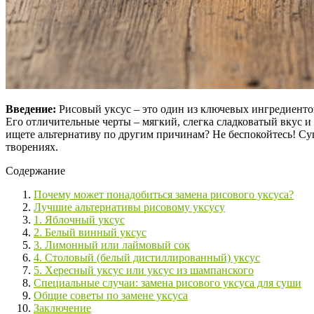
Введение:
Рисовый уксус – это один из ключевых ингредиенто
Его отличительные черты – мягкий, слегка сладковатый вкус и 
ищете альтернативу по другим причинам? Не беспокойтесь! Су
творениях.
Содержание
Почему может понадобиться замена рисового уксуса?
Лучшие альтернативы рисовому уксусу
1. Яблочный уксус
2. Белый винный уксус
3. Лимонный или лаймовый сок
4. Столовый (белый дистиллированный) уксус
5. Хересный уксус или уксус из шампанского
Специальные случаи: замена рисового уксуса для суши
Общие советы по замене уксуса
Заключение