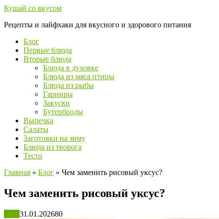
Перейти
Кушай со вкусом
к
Рецепты и лайфхаки для вкусного и здорового питания
контенту
Блог
Первые блюда
Вторые блюда
Блюда в духовке
Блюда из мяса птицы
Блюда из рыбы
Гарниры
Закуски
Бутерброды
Выпечка
Салаты
Заготовки на зиму
Блюда из творога
Тесто
Главная
»
Блог
»
Чем заменить рисовый уксус?
Чем заменить рисовый уксус?
Блог
31.01.2026
80