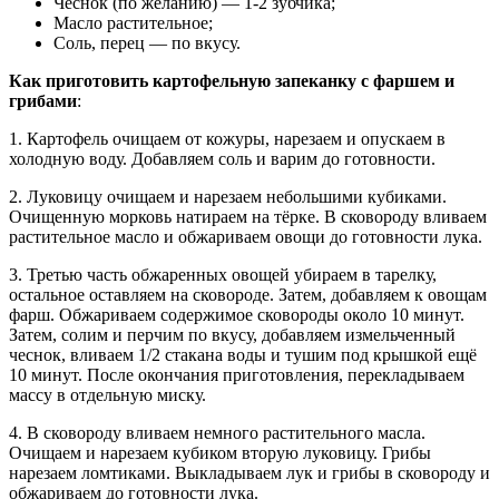
Чеснок (по желанию) — 1-2 зубчика;
Масло растительное;
Соль, перец — по вкусу.
Как приготовить картофельную запеканку с фаршем и
грибами
:
1. Картофель очищаем от кожуры, нарезаем и опускаем в
холодную воду. Добавляем соль и варим до готовности.
2. Луковицу очищаем и нарезаем небольшими кубиками.
Очищенную морковь натираем на тёрке. В сковороду вливаем
растительное масло и обжариваем овощи до готовности лука.
3. Третью часть обжаренных овощей убираем в тарелку,
остальное оставляем на сковороде. Затем, добавляем к овощам
фарш. Обжариваем содержимое сковороды около 10 минут.
Затем, солим и перчим по вкусу, добавляем измельченный
чеснок, вливаем 1/2 стакана воды и тушим под крышкой ещё
10 минут. После окончания приготовления, перекладываем
массу в отдельную миску.
4. В сковороду вливаем немного растительного масла.
Очищаем и нарезаем кубиком вторую луковицу. Грибы
нарезаем ломтиками. Выкладываем лук и грибы в сковороду и
обжариваем до готовности лука.