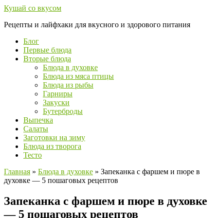
Перейти
Кушай со вкусом
к
Рецепты и лайфхаки для вкусного и здорового питания
контенту
Блог
Первые блюда
Вторые блюда
Блюда в духовке
Блюда из мяса птицы
Блюда из рыбы
Гарниры
Закуски
Бутерброды
Выпечка
Салаты
Заготовки на зиму
Блюда из творога
Тесто
Главная
»
Блюда в духовке
»
Запеканка с фаршем и пюре в
духовке — 5 пошаговых рецептов
Запеканка с фаршем и пюре в духовке
— 5 пошаговых рецептов