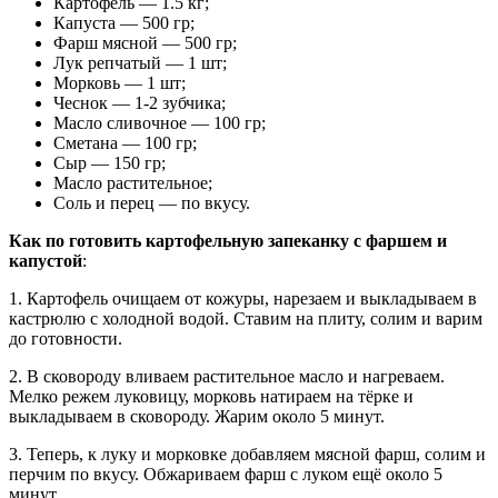
Картофель — 1.5 кг;
Капуста — 500 гр;
Фарш мясной — 500 гр;
Лук репчатый — 1 шт;
Морковь — 1 шт;
Чеснок — 1-2 зубчика;
Масло сливочное — 100 гр;
Сметана — 100 гр;
Сыр — 150 гр;
Масло растительное;
Соль и перец — по вкусу.
Как по готовить картофельную запеканку с фаршем и
капустой
:
1. Картофель очищаем от кожуры, нарезаем и выкладываем в
кастрюлю с холодной водой. Ставим на плиту, солим и варим
до готовности.
2. В сковороду вливаем растительное масло и нагреваем.
Мелко режем луковицу, морковь натираем на тёрке и
выкладываем в сковороду. Жарим около 5 минут.
3. Теперь, к луку и морковке добавляем мясной фарш, солим и
перчим по вкусу. Обжариваем фарш с луком ещё около 5
минут.