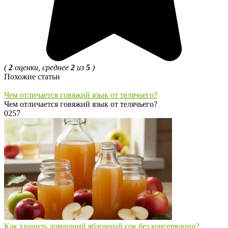
(
2
оценки, среднее
2
из
5
)
Похожие статьи
Чем отличается говяжий язык от телячьего?
Чем отличается говяжий язык от телячьего?
0
257
Как хранить домашний яблочный сок без консервации?