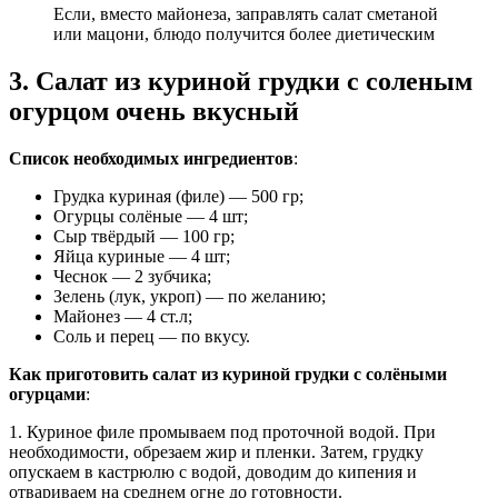
Если, вместо майонеза, заправлять салат сметаной
или мацони, блюдо получится более диетическим
3. Салат из куриной грудки с соленым
огурцом очень вкусный
Список необходимых ингредиентов
:
Грудка куриная (филе) — 500 гр;
Огурцы солёные — 4 шт;
Сыр твёрдый — 100 гр;
Яйца куриные — 4 шт;
Чеснок — 2 зубчика;
Зелень (лук, укроп) — по желанию;
Майонез — 4 ст.л;
Соль и перец — по вкусу.
Как приготовить салат из куриной грудки с солёными
огурцами
:
1. Куриное филе промываем под проточной водой. При
необходимости, обрезаем жир и пленки. Затем, грудку
опускаем в кастрюлю с водой, доводим до кипения и
отвариваем на среднем огне до готовности.