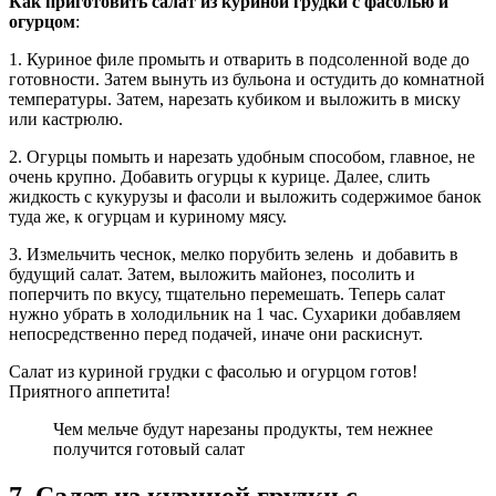
Как приготовить салат из куриной грудки с фасолью и
огурцом
:
1. Куриное филе промыть и отварить в подсоленной воде до
готовности. Затем вынуть из бульона и остудить до комнатной
температуры. Затем, нарезать кубиком и выложить в миску
или кастрюлю.
2. Огурцы помыть и нарезать удобным способом, главное, не
очень крупно. Добавить огурцы к курице. Далее, слить
жидкость с кукурузы и фасоли и выложить содержимое банок
туда же, к огурцам и куриному мясу.
3. Измельчить чеснок, мелко порубить зелень и добавить в
будущий салат. Затем, выложить майонез, посолить и
поперчить по вкусу, тщательно перемешать. Теперь салат
нужно убрать в холодильник на 1 час. Сухарики добавляем
непосредственно перед подачей, иначе они раскиснут.
Салат из куриной грудки с фасолью и огурцом готов!
Приятного аппетита!
Чем мельче будут нарезаны продукты, тем нежнее
получится готовый салат
7. Салат из куриной грудки с