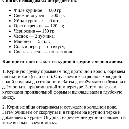
Список необходимых ингредиентов
:
Филе куриное — 600 гр;
Свежий огурец — 200 гр;
Яйца куриные — 6 шт;
Орехи грецкие — 120 гр;
Чернослив — 150 гр;
Чеснок — 2 зубчика;
Майонез — 5 ст.л;
Соль и перец — по вкусу;
Свежая зелень — по желанию.
Как приготовить салат из куриной грудки с черносливом
:
1. Куриную грудку промывам под проточной водой, обрезаем
пленки и жир (если есть). Опускаем в кастрюлю с холодной
водой и варим до готовности. Затем достаём мясо из бульона и
даём остыть при комнатной температуре. Затем, нарезаем
кусочками произвольной формы и выкладываем в глубокую
миску.
2. Куриные яйца отвариваем и остужаем в холодной воде.
Затем очищаем от скорлупы и натираем на крупной терке и
добавляем к курице. Огурцы, нарезаем некрупной соломкой и
тоже выкладываем в миску.