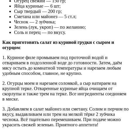
Огурец свежий — 150 гр;
Яйца куриные — 6 шт;
Сыр твердый — 200 гр;
Сметана или майонез — 5 ст.л;
Чеснок — 2 зубчика;
Зелень (лук, укроп) — по желанию;
Соль и перец — по вкусу.
Как приготовить салат из куриной грудки с сыром и
огурцом
:
1. Куриное филе промываем под проточной водой и
отвариваем в подсоленной воде до готовности. Затем, даём
мясу остыть до комнатной температуры и нарезаем любым
удобным способом, главное, не крупно.
2. Огурцы моем и нарезаем соломкой, а сыр натираем на
крупной терке. Отваренные куриные яйца очищаем от
скорлупы и также трем на терке. Все ингредиенты соединяем
в миске.
3. Добавляем в салат майонез или сметану. Солим и перчим по
вкусу, выдавливаем или трем на мелкой тёрке 2 зубчика
чеснока. Всё тщательно перемешиваем. При подаче можно
украсить свежей зеленью. Приятного аппетита!