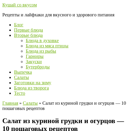
Перейти
Кушай со вкусом
к
Рецепты и лайфхаки для вкусного и здорового питания
контенту
Блог
Первые блюда
Вторые блюда
Блюда в духовке
Блюда из мяса птицы
Блюда из рыбы
Гарниры
Закуски
Бутерброды
Выпечка
Салаты
Заготовки на зиму
Блюда из творога
Тесто
Главная
»
Салаты
»
Салат из куриной грудки и огурцов — 10
пошаговых рецептов
Салат из куриной грудки и огурцов —
10 пошаговых рецептов