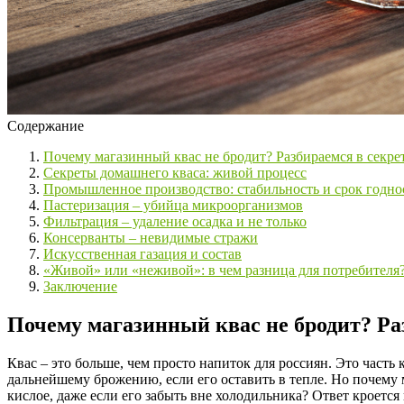
Содержание
Почему магазинный квас не бродит? Разбираемся в секр
Секреты домашнего кваса: живой процесс
Промышленное производство: стабильность и срок годно
Пастеризация – убийца микроорганизмов
Фильтрация – удаление осадка и не только
Консерванты – невидимые стражи
Искусственная газация и состав
«Живой» или «неживой»: в чем разница для потребителя
Заключение
Почему магазинный квас не бродит? Ра
Квас – это больше, чем просто напиток для россиян. Это часть
дальнейшему брожению, если его оставить в тепле. Но почему 
кислое, даже если его забыть вне холодильника? Ответ кроетс