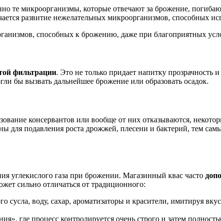
но те микроорганизмы, которые отвечают за брожение, погибаю
ется развитие нежелательных микроорганизмов, способных исп
рганизмов, способных к брожению, даже при благоприятных усл
той фильтрации
. Это не только придает напитку прозрачность 
гли бы вызвать дальнейшее брожение или образовать осадок.
ование консервантов или вообще от них отказываются, некоторы
аны для подавления роста дрожжей, плесени и бактерий, тем сам
ния углекислого газа при брожении. Магазинный квас часто
допо
ожет сильно отличаться от традиционного:
о сусла, воду, сахар, ароматизаторы и красители, имитируя вку
я», где процесс контролируется очень строго и затем полность