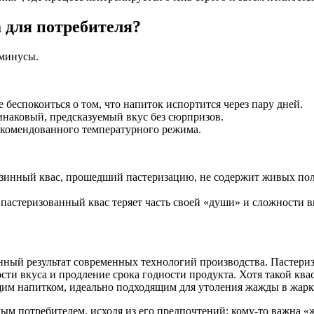
 для потребителя?
 минусы.
беспокоиться о том, что напиток испортится через пару дней.
инаковый, предсказуемый вкус без сюрпризов.
екомендованного температурного режима.
зинный квас, прошедший пастеризацию, не содержит живых пол
пастеризованный квас теряет часть своей «души» и сложности в
ленный результат современных технологий производства. Пастериз
сти вкуса и продление срока годности продукта. Хотя такой ква
им напитком, идеально подходящим для утоления жажды в жарк
 потребителем, исходя из его предпочтений: кому-то важна «жи