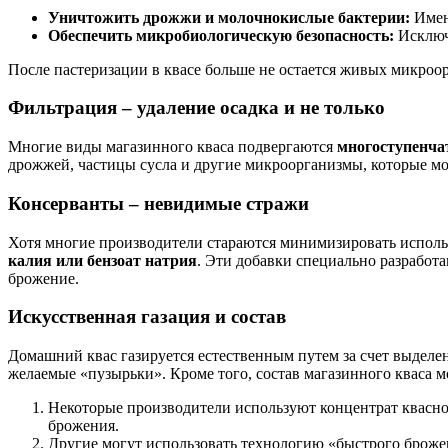
Уничтожить дрожжи и молочнокислые бактерии:
Имен
Обеспечить микробиологическую безопасность:
Исключа
После пастеризации в квасе больше не остается живых микроо
Фильтрация – удаление осадка и не только
Многие виды магазинного кваса подвергаются
многоступенча
дрожжей, частицы сусла и другие микроорганизмы, которые мо
Консерванты – невидимые стражи
Хотя многие производители стараются минимизировать использ
калия или бензоат натрия
. Эти добавки специально разработ
брожение.
Искусственная газация и состав
Домашний квас газируется естественным путем за счет выделе
желаемые «пузырьки». Кроме того, состав магазинного кваса м
Некоторые производители используют концентрат квасног
брожения.
Другие могут использовать технологию «быстрого брожени