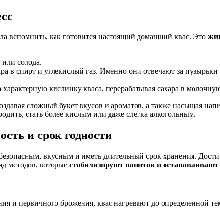
есс
ала вспомнить, как готовится настоящий домашний квас. Это
жи
 или солода.
а в спирт и углекислый газ. Именно они отвечают за пузырьки
 характерную кислинку кваса, перерабатывая сахара в молочную
оздавая сложный букет вкусов и ароматов, а также насыщая нап
одить, стать более кислым или даже слегка алкогольным.
сть и срок годности
 безопасным, вкусным и иметь длительный срок хранения. Дост
яд методов, которые
стабилизируют напиток и останавливают
ния и первичного брожения, квас нагревают до определенной те