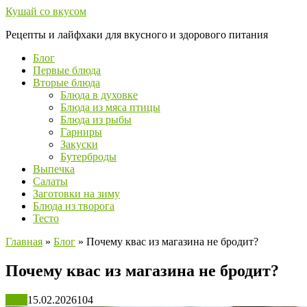
Перейти
Кушай со вкусом
к
Рецепты и лайфхаки для вкусного и здорового питания
контенту
Блог
Первые блюда
Вторые блюда
Блюда в духовке
Блюда из мяса птицы
Блюда из рыбы
Гарниры
Закуски
Бутерброды
Выпечка
Салаты
Заготовки на зиму
Блюда из творога
Тесто
Главная
»
Блог
»
Почему квас из магазина не бродит?
Почему квас из магазина не бродит?
Блог
15.02.2026
104