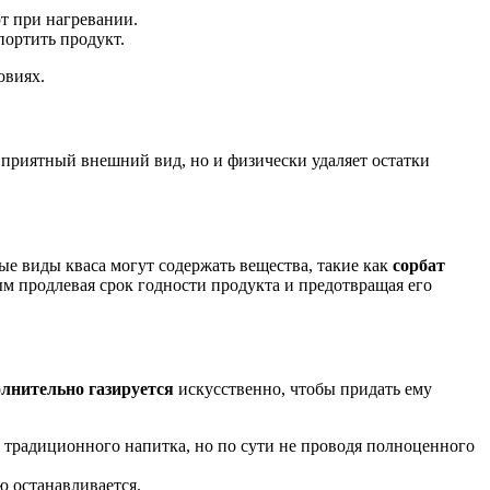
т при нагревании.
ортить продукт.
овиях.
и приятный внешний вид, но и физически удаляет остатки
е виды кваса могут содержать вещества, такие как
сорбат
ым продлевая срок годности продукта и предотвращая его
лнительно газируется
искусственно, чтобы придать ему
с традиционного напитка, но по сути не проводя полноценного
ю останавливается.