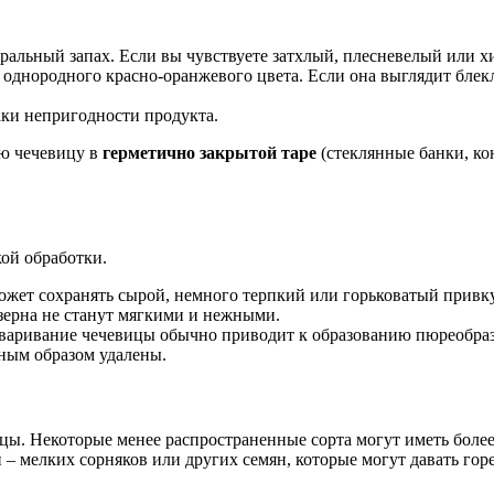
ральный запах. Если вы чувствуете затхлый, плесневелый или хи
 однородного красно-оранжевого цвета. Если она выглядит блекл
ки непригодности продукта.
ую чечевицу в
герметично закрытой таре
(стеклянные банки, к
ой обработки.
ожет сохранять сырой, немного терпкий или горьковатый привку
 зерна не станут мягкими и нежными.
варивание чечевицы обычно приводит к образованию пюреобразн
жным образом удалены.
ицы. Некоторые менее распространенные сорта могут иметь бол
 мелких сорняков или других семян, которые могут давать горе