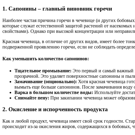
1. Сапонины – главный виновник горечи
Наиболее частая причина горечи в чечевице (и других бобовы
которые служат естественной защитой растений от насекомых 
свойствами). Однако при высокой концентрации или неправиль
Красная чечевица, в отличие от других видов, имеет более тон
подверженной проявлению горечи, если не соблюдать определ
Как уменьшить количество сапонинов:
Тщательное промывание:
Это первый и самый важный ша
прозрачной. Это удаляет поверхностные сапонины и пыль
Замачивание (опционально):
Хотя красная чечевица гот
вымыть еще больше сапонинов. После замачивания воду о
Варка в большом количестве воды:
Используйте достат
Снимайте пену:
При закипании чечевица может образовы
2. Окисление и испорченность продукта
Как и любой продукт, чечевица имеет свой срок годности. Ст
происходит из-за окисления жиров, содержащихся в бобовых, 