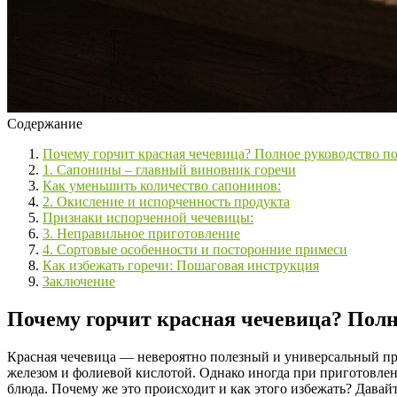
Содержание
Почему горчит красная чечевица? Полное руководство п
1. Сапонины – главный виновник горечи
Как уменьшить количество сапонинов:
2. Окисление и испорченность продукта
Признаки испорченной чечевицы:
3. Неправильное приготовление
4. Сортовые особенности и посторонние примеси
Как избежать горечи: Пошаговая инструкция
Заключение
Почему горчит красная чечевица? Полн
Красная чечевица — невероятно полезный и универсальный про
железом и фолиевой кислотой. Однако иногда при приготовле
блюда. Почему же это происходит и как этого избежать? Давайт