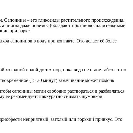
и
. Сапонины – это гликозиды растительного происхождения,
а, а иногда даже полезны (обладают противовоспалительными
ние при варке.
ход сапонинов в воду при контакте. Это делает её более
 холодной водой до тех пор, пока вода не станет абсолютно
атковременное (15-30 минут) замачивание может помочь
чтобы сапонины могли свободно растворяться и разбавляться.
му её рекомендуется аккуратно снимать шумовкой.
 приобрести неприятный, затхлый или горький привкус. Это