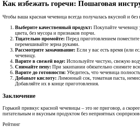
Как избежать горечи: Пошаговая инстр
Чтобы ваша красная чечевица всегда получалась вкусной и без
Выберите качественный продукт:
Покупайте чечевицу 
цвета, без мусора и признаков порчи.
Тщательно промойте:
Перед приготовлением поместите 
перемешивайте зерна руками.
Рассмотрите замачивание:
Если у вас есть время (или е
чечевицу.
Варите в свежей воде:
Используйте чистую, свежую воду 
Снимайте пену:
При закипании обязательно снимите вс
Варите до готовности:
Убедитесь, что чечевица полность
Добавьте кислоту:
Лимонный сок, томатная паста, немно
Добавляйте их в конце приготовления.
Заключение
Горький привкус красной чечевицы – это не приговор, а скоре
питательным и вкусным продуктом без неприятных сюрпризов. 
Рейтинг