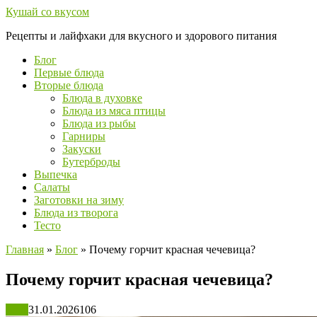
Перейти
Кушай со вкусом
к
Рецепты и лайфхаки для вкусного и здорового питания
контенту
Блог
Первые блюда
Вторые блюда
Блюда в духовке
Блюда из мяса птицы
Блюда из рыбы
Гарниры
Закуски
Бутерброды
Выпечка
Салаты
Заготовки на зиму
Блюда из творога
Тесто
Главная
»
Блог
»
Почему горчит красная чечевица?
Почему горчит красная чечевица?
Блог
31.01.2026
106