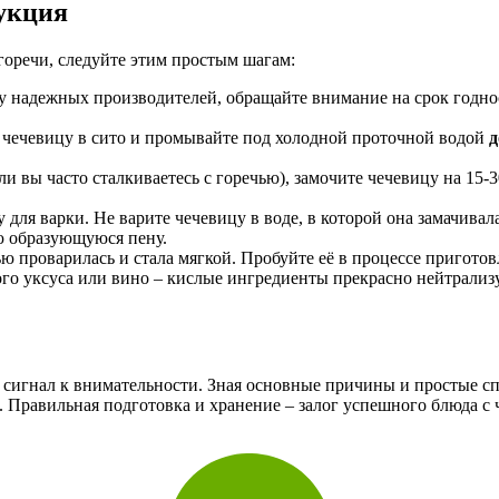
укция
 горечи, следуйте этим простым шагам:
у надежных производителей, обращайте внимание на срок годно
чечевицу в сито и промывайте под холодной проточной водой
д
сли вы часто сталкиваетесь с горечью), замочите чечевицу на 15-
для варки. Не варите чечевицу в воде, в которой она замачивала
ю образующуюся пену.
ю проварилась и стала мягкой. Пробуйте её в процессе приготов
го уксуса или вино – кислые ингредиенты прекрасно нейтрализ
е сигнал к внимательности. Зная основные причины и простые сп
Правильная подготовка и хранение – залог успешного блюда с 