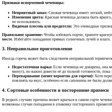
Признаки испорченной чечевицы:
Неприятный запах:
Свежая чечевица имеет легкий, нейт
Изменение цвета:
Красная чечевица должна быть яркого,
не использовать.
Видимая плесень или вредители:
Это очевидные призна
Правильное хранение:
Чтобы избежать порчи, храните красн
месте
. Избегайте попадания прямых солнечных лучей и влаги.
3. Неправильное приготовление
Иногда горечь может быть следствием неправильной термическ
Недостаточная варка:
Если чечевица не доварена, она м
минут), но важно довести её до полной готовности, пока
Переваривание (менее вероятно для горечи):
Хотя пере
повлиять на вкус, особенно если сапонины не были дол
4. Сортовые особенности и посторонние примеси
В редких случаях причина может крыться в самом сорте чечев
возможны случаи попадания в упаковку посторонних примесей –