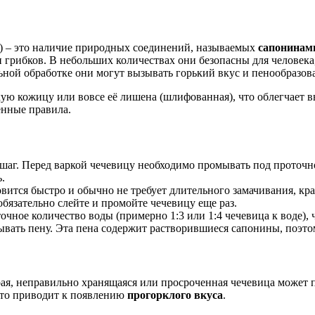
х) – это наличие природных соединений, называемых
сапонинам
и грибков. В небольших количествах они безопасны для человек
ной обработке они могут вызывать горький вкус и пенообразова
кую кожицу или вовсе её лишена (шлифованная), что облегчает вы
енные правила.
г. Перед варкой чечевицу необходимо промывать под проточной
.
овится быстро и обычно не требует длительного замачивания, кр
бязательно слейте и промойте чечевицу еще раз.
очное количество воды (примерно 1:3 или 1:4 чечевица к воде), 
вать пену. Эта пена содержит растворившиеся сапонины, поэто
арая, неправильно хранящаяся или просроченная чечевица может
что приводит к появлению
прогорклого вкуса
.