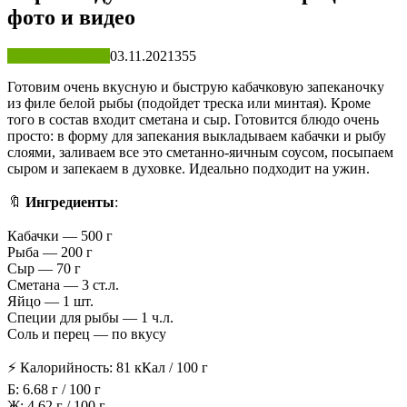
фото и видео
Блюда в духовке
03.11.2021
355
Готовим очень вкусную и быструю кабачковую запеканочку
из филе белой рыбы (подойдет треска или минтая). Кроме
того в состав входит сметана и сыр. Готовится блюдо очень
просто: в форму для запекания выкладываем кабачки и рыбу
слоями, заливаем все это сметанно-яичным соусом, посыпаем
сыром и запекаем в духовке. Идеально подходит на ужин.
⠀
🔖
Ингредиенты
:
⠀
Кабачки — 500 г
Рыба — 200 г
Сыр — 70 г
Сметана — 3 ст.л.
Яйцо — 1 шт.
Специи для рыбы — 1 ч.л.
Соль и перец — по вкусу
⚡ Калорийность: 81 кКал / 100 г
Б: 6.68 г / 100 г
Ж: 4.62 г / 100 г