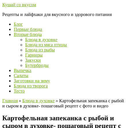
Перейти
Кушай со вкусом
к
Рецепты и лайфхаки для вкусного и здорового питания
контенту
Блог
Первые блюда
Вторые блюда
Блюда в духовке
Блюда из мяса птицы
Блюда из рыбы
Гарниры
Закуски
Бутерброды
Выпечка
Салаты
Заготовки на зиму
Блюда из творога
Тесто
Главная
»
Блюда в духовке
»
Картофельная запеканка с рыбой
и сыром в духовке- пошаговый рецепт с фото и видео
Картофельная запеканка с рыбой и
сыром в духовке- пошаговый рецепт с