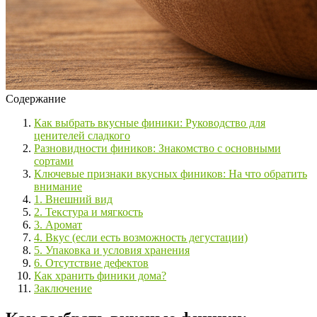
Содержание
Как выбрать вкусные финики: Руководство для
ценителей сладкого
Разновидности фиников: Знакомство с основными
сортами
Ключевые признаки вкусных фиников: На что обратить
внимание
1. Внешний вид
2. Текстура и мягкость
3. Аромат
4. Вкус (если есть возможность дегустации)
5. Упаковка и условия хранения
6. Отсутствие дефектов
Как хранить финики дома?
Заключение