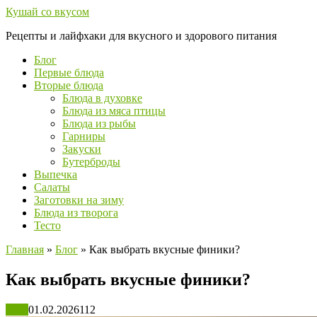
Перейти
Кушай со вкусом
к
Рецепты и лайфхаки для вкусного и здорового питания
контенту
Блог
Первые блюда
Вторые блюда
Блюда в духовке
Блюда из мяса птицы
Блюда из рыбы
Гарниры
Закуски
Бутерброды
Выпечка
Салаты
Заготовки на зиму
Блюда из творога
Тесто
Главная
»
Блог
»
Как выбрать вкусные финики?
Как выбрать вкусные финики?
Блог
01.02.2026
112