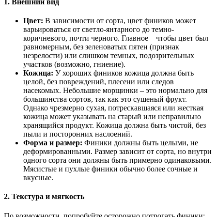
1. Внешний вид
Цвет:
В зависимости от сорта, цвет фиников может
варьироваться от светло-янтарного до темно-
коричневого, почти черного. Главное – чтобы цвет был
равномерным, без зеленоватых пятен (признак
незрелости) или слишком темных, подозрительных
участков (возможно, гниение).
Кожица:
У хороших фиников кожица должна быть
целой, без повреждений, плесени или следов
насекомых. Небольшие морщинки – это нормально для
большинства сортов, так как это сушеный фрукт.
Однако чрезмерно сухая, потрескавшаяся или жесткая
кожица может указывать на старый или неправильно
хранящийся продукт. Кожица должна быть чистой, без
пыли и посторонних наслоений.
Форма и размер:
Финики должны быть целыми, не
деформированными. Размер зависит от сорта, но внутри
одного сорта они должны быть примерно одинаковыми.
Мясистые и пухлые финики обычно более сочные и
вкусные.
2. Текстура и мягкость
По возможности, попробуйте осторожно потрогать финики: