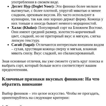
употребления в свежем виде.
Деглет Нур (Deglet Noor):
Эти финики более мелкие и
вытянутые, с более плотной, упругой мякотью и менее
сладким, ореховым вкусом. Их часто используют в
кулинарии, так как они хорошо держат форму. Кожица у
них тоньше и иногда бывает немного морщинистой.
Халас (Khalas):
Популярный сорт на Ближнем Востоке.
Они имеют средний размер, золотисто-коричневый
цвет, сладкий, но не приторный вкус и мягкую, слегка
липкую текстуру.
Сагай (Sagai):
Отличаются интересным внешним видом
– сухая, хрустящая кожица сверху и мягкая, влажная
мякоть снизу. Вкус сладкий, но сбалансированный.
Зная основные отличия, вы уже сможете сузить круг поиска и
выбрать сорт, который больше всего соответствует вашим
предпочтениям.
Ключевые признаки вкусных фиников: На что
обратить внимание
Выбор фиников – это целое искусство. Чтобы не прогадать,
ориентируйтесь на следующие критерии: