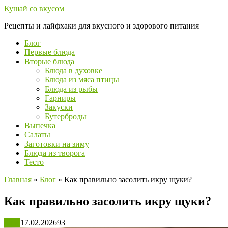
Перейти
Кушай со вкусом
к
Рецепты и лайфхаки для вкусного и здорового питания
контенту
Блог
Первые блюда
Вторые блюда
Блюда в духовке
Блюда из мяса птицы
Блюда из рыбы
Гарниры
Закуски
Бутерброды
Выпечка
Салаты
Заготовки на зиму
Блюда из творога
Тесто
Главная
»
Блог
»
Как правильно засолить икру щуки?
Как правильно засолить икру щуки?
Блог
17.02.2026
93