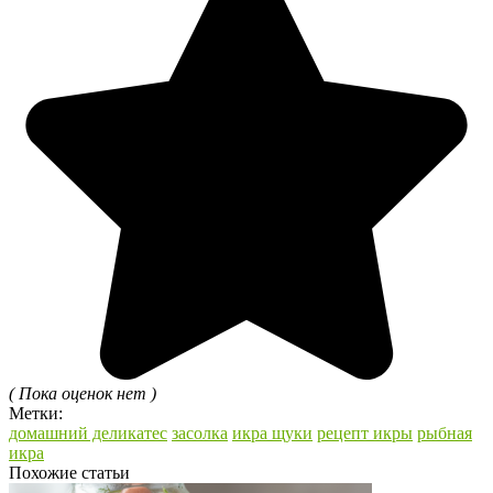
( Пока оценок нет )
Метки:
домашний деликатес
засолка
икра щуки
рецепт икры
рыбная
икра
Похожие статьи