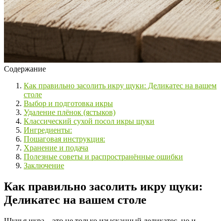
Содержание
Как правильно засолить икру щуки: Деликатес на вашем
столе
Выбор и подготовка икры
Удаление плёнок (ястыков)
Классический сухой посол икры щуки
Ингредиенты:
Пошаговая инструкция:
Хранение и подача
Полезные советы и распространённые ошибки
Заключение
Как правильно засолить икру щуки:
Деликатес на вашем столе
Щучья икра – это не только изысканный деликатес, но и