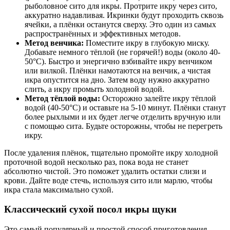
рыболовное сито для икры. Протрите икру через сито,
аккуратно надавливая. Икринки будут проходить сквозь
ячейки, а плёнки останутся сверху. Это один из самых
распространённых и эффективных методов.
Метод венчика:
Поместите икру в глубокую миску.
Добавьте немного тёплой (не горячей!) воды (около 40-
50°C). Быстро и энергично взбивайте икру венчиком
или вилкой. Плёнки намотаются на венчик, а чистая
икра опустится на дно. Затем воду нужно аккуратно
слить, а икру промыть холодной водой.
Метод тёплой воды:
Осторожно залейте икру тёплой
водой (40-50°C) и оставьте на 5-10 минут. Плёнки станут
более рыхлыми и их будет легче отделить вручную или
с помощью сита. Будьте осторожны, чтобы не перегреть
икру.
После удаления плёнок, тщательно промойте икру холодной
проточной водой несколько раз, пока вода не станет
абсолютно чистой. Это поможет удалить остатки слизи и
крови. Дайте воде стечь, используя сито или марлю, чтобы
икра стала максимально сухой.
Классический сухой посол икры щуки
Это самый популярный и простой способ приготовления