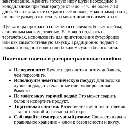
заветривание. Хранить готовую икру щуки необходимо в
холодильнике при температуре от 0 до +4°C не более 7-10
дней. Если вы хотите сохранить её дольше, можно заморозить,
но после разморозки текстура может немного измениться.
Щучья икра прекрасно сочетается со свежим белым хлебом,
сливочным маслом, зеленью. Её можно подавать на
тарталетках, использовать для приготовления бутербродов
или как самостоятельную закуску. Традиционно подают с
рюмкой холодной водки или бокалом сухого белого вина.
Полезные советы и распространённые ошибки
Не пересолите:
Лучше недосолить и потом добавить,
чем пересолить.
Используйте неметаллическую посуду:
Для засолки
лучше подходят стеклянные или эмалированные
ёмкости.
Не мойте икру горячей водой:
Это может сварить
белок и испортить продукт.
Тщательная очистка:
Качественная очистка от плёнок
– залог нежной и рассыпчатой икры.
Соблюдайте температурный режим:
Свежесть икры и
правильное хранение – ключ к безопасности и вкусу.