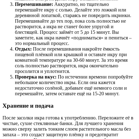
Перемешивание:
Аккуратно, но тщательно
перемешайте икру с солью. Делайте это ложкой или
деревянной лопаткой, стараясь не повредить икринки.
Перемешивайте до тех пор, пока соль полностью не
растворится, а икра не станет более упругой и
блестящей. Процесс займёт от 5 до 15 минут. Вы
заметите, как икра начнёт «подниматься» и пениться –
это нормальный процесс.
Отдых:
После перемешивания накройте ёмкость
пищевой плёнкой или крышкой и оставьте икру при
комнатной температуре на 30-60 минут. За это время
соль полностью растворится, икра окончательно
просолится и уплотнится.
Проверка на вкус:
По истечении времени попробуйте
небольшое количество икры. Если она кажется
недостаточно солёной, добавьте ещё немного соли и
перемешайте, затем оставьте ещё на 15-20 минут.
Хранение и подача
После засолки икра готова к употреблению. Переложите её в
чистые, сухие стеклянные банки. Для лучшего хранения
можно сверху залить тонким слоем растительного масла без
запаха – это создаст защитную плёнку и предотвратит