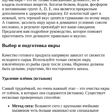
кладезь полезных веществ. Богатая белком, йодом, фосфором
и витаминами групп A, D, E, она является прекрасным
дополнением к здоровому рациону. Её золотистый цвет и
нежный, чуть терпкий вкус ценятся гурманами по всему миру.
А главное, засолить икру щуки в домашних условиях совсем
несложно, и результат превзойдёт все ваши ожидания.
Предлагаем вам подробное руководство, которое поможет
приготовить этот деликатес правильно и вкусно.
Выбор и подготовка икры
Качество готового продукта напрямую зависит от свежести
исходного сырья. Используйте только свежую икру,
извлечённую из рыбы сразу после улова. Икринки должны
быть целыми, упругими, без постороннего запаха.
Удаление плёнок (ястыков)
Самый трудоёмкий, но очень важный этап – это очистка икры
от плёнок, в которых она содержится (ястыков). Существует
несколько проверенных способов:
Метод сита:
Возьмите сито с крупными ячейками
(размером чуть больше икринки) или специальное