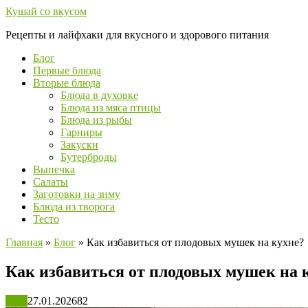
Перейти
Кушай со вкусом
к
Рецепты и лайфхаки для вкусного и здорового питания
контенту
Блог
Первые блюда
Вторые блюда
Блюда в духовке
Блюда из мяса птицы
Блюда из рыбы
Гарниры
Закуски
Бутерброды
Выпечка
Салаты
Заготовки на зиму
Блюда из творога
Тесто
Главная
»
Блог
»
Как избавиться от плодовых мушек на кухне?
Как избавиться от плодовых мушек на 
Блог
27.01.2026
82