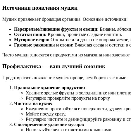
Источники появления мушек
Мушек привлекает бродящая органика. Основные источники:
Перезрелые/гниющие фрукты и овощи:
Бананы, яблоки,
Остатки пищи:
Крошки, пролитые сладкие напитки.
Мусорное ведро:
Открытое или долго не опорожняемое,
Грязные раковины и стоки:
Влажная среда и остатки в 
Часто мушки заносятся с продуктами из магазина или залетают 
Профилактика — ваш лучший союзник
Предотвратить появление мушек проще, чем бороться с ними.
Правильное хранение продуктов:
Храните зрелые фрукты в холодильнике или плотно
Регулярно проверяйте продукты на порчу.
Чистота на кухне:
Ежедневно протирайте все поверхности, удаляя кр
Мойте посуду сразу.
Регулярно чистите и дезинфицируйте раковину и сто
Своевременное удаление мусора:
Используйте ведра с плотными крышками.