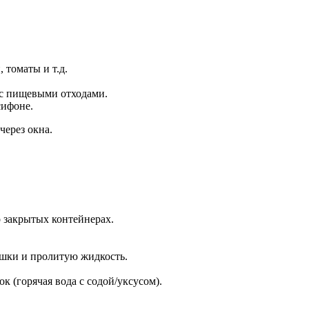
 томаты и т.д.
 с пищевыми отходами.
сифоне.
через окна.
 закрытых контейнерах.
ошки и пролитую жидкость.
к (горячая вода с содой/уксусом).