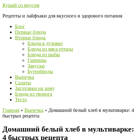
Перейти
Кушай со вкусом
к
Рецепты и лайфхаки для вкусного и здорового питания
контенту
Блог
Первые блюда
Вторые блюда
Блюда в духовке
Блюда из мяса птицы
Блюда из рыбы
Гарниры
Закуски
Бутерброды
Выпечка
Салаты
Заготовки на зиму
Блюда из творога
Тесто
Главная
»
Выпечка
»
Домашний белый хлеб в мультиварке: 4
быстрых рецепта
Домашний белый хлеб в мультиварке:
4 быстрых рецепта