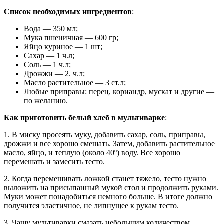
Список необходимых ингредиентов
:
Вода — 350 мл;
Мука пшеничная — 600 гр;
Яйцо куриное — 1 шт;
Сахар — 1 ч.л;
Соль — 1 ч.л;
Дрожжи — 2. ч.л;
Масло растительное — 3 ст.л;
Любые приправы: перец, кориандр, мускат и другие —
по желанию.
Как приготовить белый хлеб в мультиварке
:
1. В миску просеять муку, добавить сахар, соль, приправы,
дрожжи и все хорошо смешать. Затем, добавить растительное
масло, яйцо, и теплую (около 40º) воду. Все хорошо
перемешать и замесить тесто.
2. Когда перемешивать ложкой станет тяжело, тесто нужно
выложить на присыпанный мукой стол и продолжить руками.
Муки может понадобиться немного больше. В итоге должно
получится эластичное, не липнущее к рукам тесто.
3. Чашу мультиварки смазать небольшим количеством