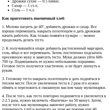
Дрожжи сухие — 0.5 пачки;
Сахар — 1 ст.л;
Соль — 1 ч.л.
Как приготовить пшеничный хлеб
:
1. Молоко нагреть до 40º, добавить дрожжи и сахар. Все
хорошо перемешать, накрыть полотенцем и дать дрожжам
начать работать. Как только появятся пузыри — можно
продолжать делать тесто.
2. К получившейся опаре добавить растопленный маргарин,
соль, яйцо и все перемешать. Затем, постепенно подсыпать
просеянную муку и замесить тесто. Муки должно уйти 600-
700 гр. Подмешивать ее нужно небольшими порциями.
Готовое тесто получится эластичное, и не будет липнуть к
рукам.
3. Готовому тесто накрыть полотенцем и дать подняться в
теплом месте. После увеличения теста в 2 раза его нужно
обмять и переложить в смазанную маслом чашу мультиварки.
4. После того, как тесто повторно поднимется и увеличится в
2-2.5 раза, нужно включить «Выпечка» на 50 минут. Затем,
после того как мультиварка закончит работу, нужно
перевернуть хлеб и выпекать на этом же режиме еще 40