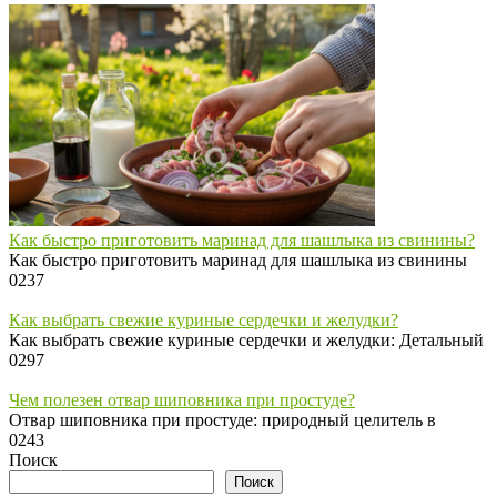
Как быстро приготовить маринад для шашлыка из свинины?
Как быстро приготовить маринад для шашлыка из свинины
0
237
Как выбрать свежие куриные сердечки и желудки?
Как выбрать свежие куриные сердечки и желудки: Детальный
0
297
Чем полезен отвар шиповника при простуде?
Отвар шиповника при простуде: природный целитель в
0
243
Поиск
Поиск