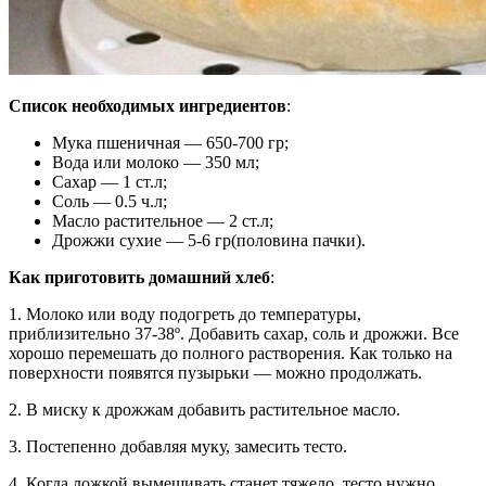
Список необходимых ингредиентов
:
Мука пшеничная — 650-700 гр;
Вода или молоко — 350 мл;
Сахар — 1 ст.л;
Соль — 0.5 ч.л;
Масло растительное — 2 ст.л;
Дрожжи сухие — 5-6 гр(половина пачки).
Как приготовить домашний хлеб
:
1. Молоко или воду подогреть до температуры,
приблизительно 37-38º. Добавить сахар, соль и дрожжи. Все
хорошо перемешать до полного растворения. Как только на
поверхности появятся пузырьки — можно продолжать.
2. В миску к дрожжам добавить растительное масло.
3. Постепенно добавляя муку, замесить тесто.
4. Когда ложкой вымешивать станет тяжело, тесто нужно