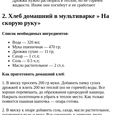
Дрожжи нужно растворять в теплой, но не горячей
жидкости. Иначе они погибнут и не сработают
2. Хлеб домашний в мультиварке » На
скорую руку»
Список необходимых ингредиентов
:
Вода — 320 мл;
Мука пшеничная — 470 гр;
Дрожжи сухие — 11 гр;
Сахар — 1 ст.л;
Соль — 0.5 ч.л;
Масло растительное — 2 ст.л.
Как приготовить домашний хлеб
:
1. В миску просеять 200 гр муки. Добавить пачку сухих
дрожжей и влить 200 мл теплой (но не горячей) воды. Все
хорошо перемешать, до образования однородной кашицы.
Накрыть полотенцем и убрать в теплое место. Как только
появится пышная шапочка — опара готова.
2. В миску к опаре добавить соль, сахар, масло растительное,
оставшиеся воду и муку. Все соединить и замесить тесто.