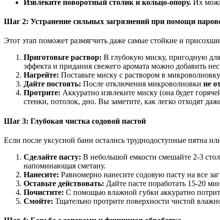
Извлеките поворотный столик и кольцо-опору.
Их можн
Шаг 2: Устранение сильных загрязнений при помощи парово
Этот этап поможет размягчить даже самые стойкие и присохши
Приготовьте раствор:
В глубокую миску, пригодную для 
эффекта и придания свежего аромата можно добавить нес
Нагрейте:
Поставьте миску с раствором в микроволновку
Дайте постоять:
После отключения микроволновки
не о
Протрите:
Аккуратно извлеките миску (она будет горяче
стенки, потолок, дно. Вы заметите, как легко отходят да
Шаг 3: Глубокая чистка содовой пастой
Если после уксусной бани остались труднодоступные пятна ил
Сделайте пасту:
В небольшой емкости смешайте 2-3 стол
напоминающая сметану.
Нанесите:
Равномерно нанесите содовую пасту на все за
Оставьте действовать:
Дайте пасте поработать 15-20 мин
Почистите:
С помощью влажной губки аккуратно потрите 
Смойте:
Тщательно протрите поверхности чистой влажной