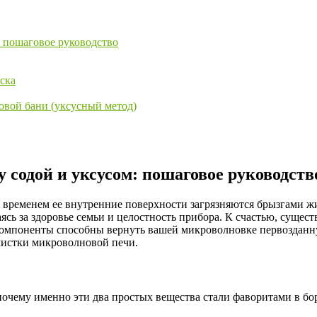
 пошаговое руководство
ска
овой бани (уксусный метод)
содой и уксусом: пошаговое руководств
 временем ее внутренние поверхности загрязняются брызгами ж
ясь за здоровье семьи и целостность прибора. К счастью, суще
компоненты способны вернуть вашей микроволновке первозданну
очистки микроволновой печи.
почему именно эти два простых вещества стали фаворитами в бор