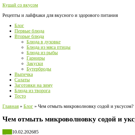
Перейти
Кушай со вкусом
к
Рецепты и лайфхаки для вкусного и здорового питания
контенту
Блог
Первые блюда
Вторые блюда
Блюда в духовке
Блюда из мяса птицы
Блюда из рыбы
Гарниры
Закуски
Бутерброды
Выпечка
Салаты
Заготовки на зиму
Блюда из творога
Тесто
Главная
»
Блог
»
Чем отмыть микроволновку содой и уксусом?
Чем отмыть микроволновку содой и укс
Блог
10.02.2026
85