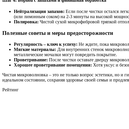
Шаг 4: Борьба с запахами и финишная обработка
Нейтрализация запахов:
Если после чистки остался лег
(или лимонным соком) на 2-3 минуты на высокой мощност
Полировка:
Чистой сухой микрофибровой тряпкой отполи
Полезные советы и меры предосторожности
Регулярность – ключ к успеху:
Не ждите, пока микроволн
Мягкие материалы:
Для внутренних стенок микроволнов
металлические мочалки могут повредить покрытие.
Проветривание:
После чистки оставьте дверцу микровол
Хорошее проветривание помещения:
Хотя уксус и без
Чистая микроволновка – это не только вопрос эстетики, но и г
идеальном состоянии, сохраняя здоровье своей семьи и продле
Рейтинг