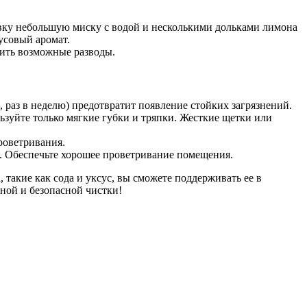
овку небольшую миску с водой и несколькими дольками лимона
усовый аромат.
лить возможные разводы.
, раз в неделю) предотвратит появление стойких загрязнений.
зуйте только мягкие губки и тряпки. Жесткие щетки или
роветривания.
. Обеспечьте хорошее проветривание помещения.
 такие как сода и уксус, вы сможете поддерживать ее в
вной и безопасной чистки!