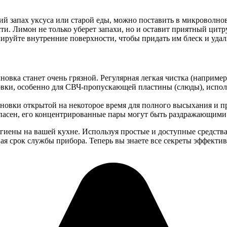
кий запах уксуса или старой еды, можно поставить в микроволн
и. Лимон не только уберет запахи, но и оставит приятный цитр
руйте внутренние поверхности, чтобы придать им блеск и уда
овка станет очень грязной. Регулярная легкая чистка (например
ки, особенно для СВЧ-пропускающей пластины (слюды), исполь
новки открытой на некоторое время для полного высыхания и п
опасен, его концентрированные пары могут быть раздражающими
игиены на вашей кухне. Используя простые и доступные средства,
вая срок службы прибора. Теперь вы знаете все секреты эффекти