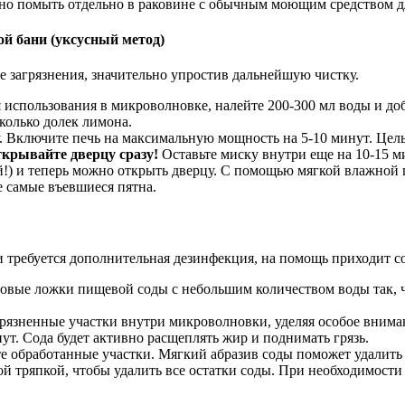
о помыть отдельно в раковине с обычным моющим средством д
й бани (уксусный метод)
е загрязнения, значительно упростив дальнейшую чистку.
использования в микроволновке, налейте 200-300 мл воды и доб
колько долек лимона.
. Включите печь на максимальную мощность на 5-10 минут. Цель
ткрывайте дверцу сразу!
Оставьте миску внутри еще на 10-15 ми
й!) и теперь можно открыть дверцу. С помощью мягкой влажной 
же самые въевшиеся пятна.
и требуется дополнительная дезинфекция, на помощь приходит со
овые ложки пищевой соды с небольшим количеством воды так, ч
грязненные участки внутри микроволновки, уделяя особое внима
ут. Сода будет активно расщеплять жир и поднимать грязь.
обработанные участки. Мягкий абразив соды поможет удалить о
 тряпкой, чтобы удалить все остатки соды. При необходимости п