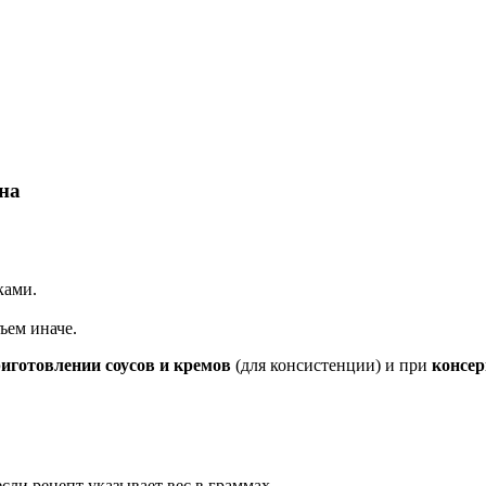
на
ками.
ъем иначе.
иготовлении соусов и кремов
(для консистенции) и при
консе
сли рецепт указывает вес в граммах.