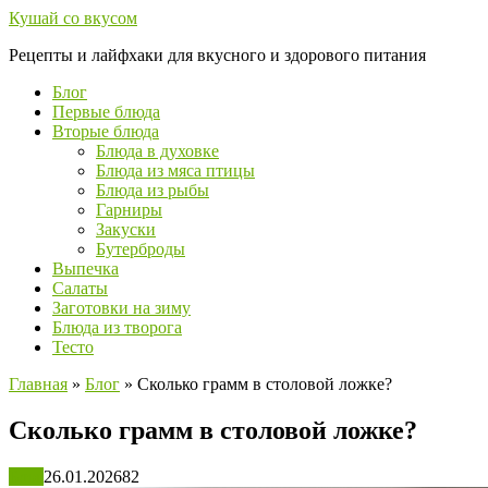
Перейти
Кушай со вкусом
к
Рецепты и лайфхаки для вкусного и здорового питания
контенту
Блог
Первые блюда
Вторые блюда
Блюда в духовке
Блюда из мяса птицы
Блюда из рыбы
Гарниры
Закуски
Бутерброды
Выпечка
Салаты
Заготовки на зиму
Блюда из творога
Тесто
Главная
»
Блог
»
Сколько грамм в столовой ложке?
Сколько грамм в столовой ложке?
Блог
26.01.2026
82