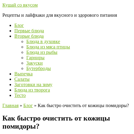
Перейти
Кушай со вкусом
к
Рецепты и лайфхаки для вкусного и здорового питания
контенту
Блог
Первые блюда
Вторые блюда
Блюда в духовке
Блюда из мяса птицы
Блюда из рыбы
Гарниры
Закуски
Бутерброды
Выпечка
Салаты
Заготовки на зиму
Блюда из творога
Тесто
Главная
»
Блог
»
Как быстро очистить от кожицы помидоры?
Как быстро очистить от кожицы
помидоры?