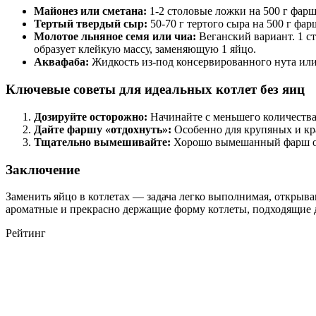
Майонез или сметана:
1-2 столовые ложки на 500 г фарш
Тертый твердый сыр:
50-70 г тертого сыра на 500 г ф
Молотое льняное семя или чиа:
Веганский вариант. 1 ст
образует клейкую массу, заменяющую 1 яйцо.
Аквафаба:
Жидкость из-под консервированного нута или 
Ключевые советы для идеальных котлет без яиц
Дозируйте осторожно:
Начинайте с меньшего количества
Дайте фаршу «отдохнуть»:
Особенно для крупяных и кра
Тщательно вымешивайте:
Хорошо вымешанный фарш обе
Заключение
Заменить яйцо в котлетах — задача легко выполнимая, открыв
ароматные и прекрасно держащие форму котлеты, подходящие 
Рейтинг