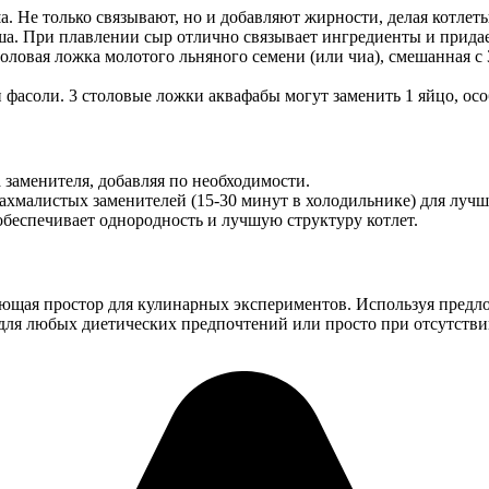
а. Не только связывают, но и добавляют жирности, делая котлет
арша. При плавлении сыр отлично связывает ингредиенты и прид
оловая ложка молотого льняного семени (или чиа), смешанная с
фасоли. 3 столовые ложки аквафабы могут заменить 1 яйцо, особ
 заменителя, добавляя по необходимости.
хмалистых заменителей (15-30 минут в холодильнике) для лучш
спечивает однородность и лучшую структуру котлет.
ающая простор для кулинарных экспериментов. Используя предл
для любых диетических предпочтений или просто при отсутстви