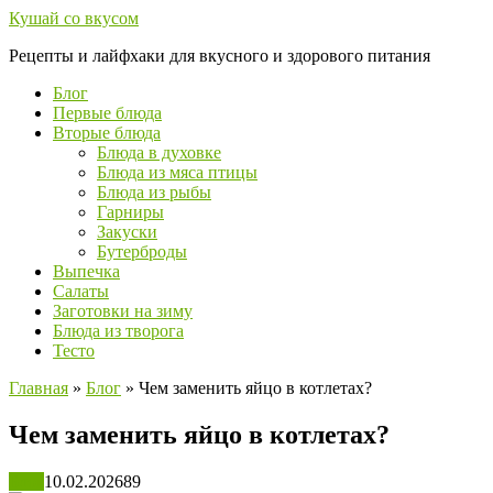
Перейти
Кушай со вкусом
к
Рецепты и лайфхаки для вкусного и здорового питания
контенту
Блог
Первые блюда
Вторые блюда
Блюда в духовке
Блюда из мяса птицы
Блюда из рыбы
Гарниры
Закуски
Бутерброды
Выпечка
Салаты
Заготовки на зиму
Блюда из творога
Тесто
Главная
»
Блог
»
Чем заменить яйцо в котлетах?
Чем заменить яйцо в котлетах?
Блог
10.02.2026
89