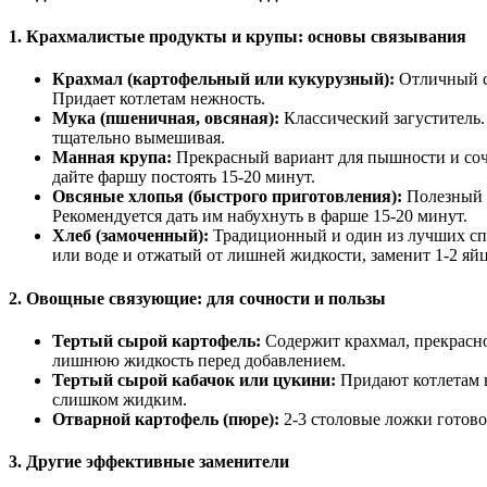
1. Крахмалистые продукты и крупы: основы связывания
Крахмал (картофельный или кукурузный):
Отличный св
Придает котлетам нежность.
Мука (пшеничная, овсяная):
Классический загуститель.
тщательно вымешивая.
Манная крупа:
Прекрасный вариант для пышности и сочн
дайте фаршу постоять 15-20 минут.
Овсяные хлопья (быстрого приготовления):
Полезный и
Рекомендуется дать им набухнуть в фарше 15-20 минут.
Хлеб (замоченный):
Традиционный и один из лучших спос
или воде и отжатый от лишней жидкости, заменит 1-2 яйц
2. Овощные связующие: для сочности и пользы
Тертый сырой картофель:
Содержит крахмал, прекрасно 
лишнюю жидкость перед добавлением.
Тертый сырой кабачок или цукини:
Придают котлетам н
слишком жидким.
Отварной картофель (пюре):
2-3 столовые ложки готово
3. Другие эффективные заменители